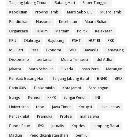
Tanjung Jabung Timur
Batang Hari
Super Tangguh
Kepolisian
Provinsi Jambi
Maro Sebo Ulu
Muaro Jambi
Pendidikan
Nasional
Kesehatan
Muara Bulian
Organisasi
Hukum
Mersam
Politik
Kejaksaan
KPU
Olahraga
Bajubang
PSHT
HUT RI
PKK
Idul Fitri
Pers
Ekonomi
IWO
Bawaslu
Pemayung
Diskominfo
pertanian
Muara Tembesi
Idul Adha
Jakarta
Maro Sebo Ilir
Pilkada
Insan Pers
Merangin
Pemkab Batang Hari
Tanjung Jabung Barat
BNNK
BPD
Batin XXIV
Disikominfo
Kota Jambi
Sarolangun
Bungo
Kerinci
PPPK
Sungai Penuh
TNI
Universitas
tebo
Jawa Timur
Korupsi
Laka Lantas
Pencak Silat
Pramuka
Profesi
mahasiswa
Bunda Paud
IPSI
Jurnalis
Kopdes
Lampung Barat
Madiun
PendidikanBatanghari
pemilu