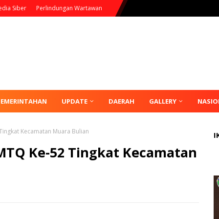
dia Siber
Perlindungan Wartawan
PEMERINTAHAN
UPDATE
DAERAH
GALLERY
NASIO
Tingkat Kecamatan Muara Bulian
I
 MTQ Ke-52 Tingkat Kecamatan