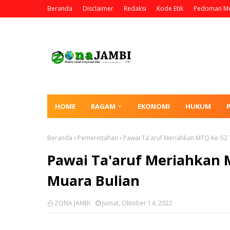
Beranda
Disclaimer
Redaksi
Kode Etik
Pedoman Me
HOME
RAGAM
EKONOMI
HUKUM
Beranda
Pemerintahan
Pawai Ta'aruf Meriahkan MTQ Ke-52 
Pawai Ta'aruf Meriahkan
Muara Bulian
ZONA JAMBI
Jumat, Oktober 14, 2022