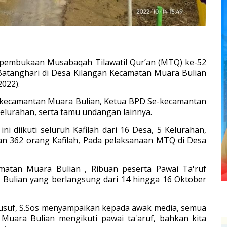
pembukaan Musabaqah Tilawatil Qur’an (MTQ) ke-52
atanghari di Desa Kilangan Kecamatan Muara Bulian
022).
Se-kecamantan Muara Bulian, Ketua BPD Se-kecamantan
elurahan, s
erta tamu undangan lainnya.
 diikuti seluruh Kafilah dari 16 Desa, 5 Kelurahan,
an 362 orang Kafilah, Pada pelaksanaan MTQ di Desa
tan Muara Bulian , Ribuan peserta Pawai Ta'ruf
ulian yang berlangsung dari 14 hingga 16 Oktober
Yusuf, S.Sos menyampaikan kepada awak media, semua
Muara Bulian mengikuti pawai ta'aruf, bahkan kita