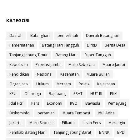
KATEGORI
Daerah
Batanghari
pemerintah
Daerah Batanghari
Pemerintahan
Batang Hari Tangguh
DPRD
Berita Desa
Tanjung Jabung Timur
Batang Hari
Super Tangguh
Kepolisian
Provinsi Jambi
Maro Sebo Ulu
Muaro Jambi
Pendidikan
Nasional
Kesehatan
Muara Bulian
Organisasi
Hukum
Mersam
Politik
Kejaksaan
KPU
Olahraga
Bajubang
PSHT
HUT RI
PKK
Idul Fitri
Pers
Ekonomi
IWO
Bawaslu
Pemayung
Diskominfo
pertanian
Muara Tembesi
Idul Adha
Jakarta
Maro Sebo Ilir
Pilkada
Insan Pers
Merangin
Pemkab Batang Hari
Tanjung Jabung Barat
BNNK
BPD