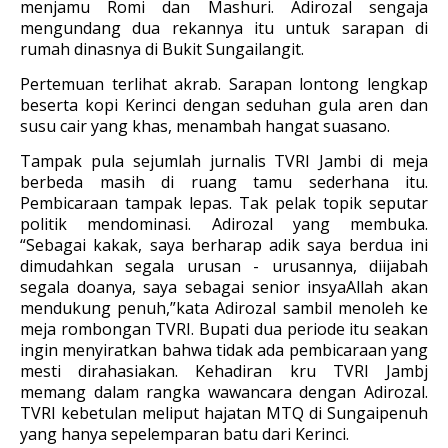
menjamu Romi dan Mashuri. Adirozal sengaja
mengundang dua rekannya itu untuk sarapan di
rumah dinasnya di Bukit Sungailangit.
Pertemuan terlihat akrab. Sarapan lontong lengkap
beserta kopi Kerinci dengan seduhan gula aren dan
susu cair yang khas, menambah hangat suasano.
Tampak pula sejumlah jurnalis TVRI Jambi di meja
berbeda masih di ruang tamu sederhana itu.
Pembicaraan tampak lepas. Tak pelak topik seputar
politik mendominasi. Adirozal yang membuka.
“Sebagai kakak, saya berharap adik saya berdua ini
dimudahkan segala urusan - urusannya, diijabah
segala doanya, saya sebagai senior insyaAllah akan
mendukung penuh,”kata Adirozal sambil menoleh ke
meja rombongan TVRI. Bupati dua periode itu seakan
ingin menyiratkan bahwa tidak ada pembicaraan yang
mesti dirahasiakan. Kehadiran kru TVRI Jambj
memang dalam rangka wawancara dengan Adirozal.
TVRI kebetulan meliput hajatan MTQ di Sungaipenuh
yang hanya sepelemparan batu dari Kerinci.