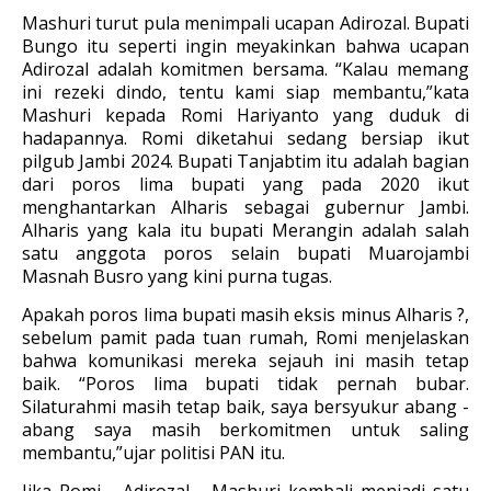
Mashuri turut pula menimpali ucapan Adirozal. Bupati
Bungo itu seperti ingin meyakinkan bahwa ucapan
Adirozal adalah komitmen bersama. “Kalau memang
ini rezeki dindo, tentu kami siap membantu,”kata
Mashuri kepada Romi Hariyanto yang duduk di
hadapannya. Romi diketahui sedang bersiap ikut
pilgub Jambi 2024. Bupati Tanjabtim itu adalah bagian
dari poros lima bupati yang pada 2020 ikut
menghantarkan Alharis sebagai gubernur Jambi.
Alharis yang kala itu bupati Merangin adalah salah
satu anggota poros selain bupati Muarojambi
Masnah Busro yang kini purna tugas.
Apakah poros lima bupati masih eksis minus Alharis ?,
sebelum pamit pada tuan rumah, Romi menjelaskan
bahwa komunikasi mereka sejauh ini masih tetap
baik. “Poros lima bupati tidak pernah bubar.
Silaturahmi masih tetap baik, saya bersyukur abang -
abang saya masih berkomitmen untuk saling
membantu,”ujar politisi PAN itu.
Jika Romi - Adirozal - Mashuri kembali menjadi satu