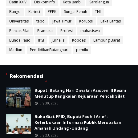
Batin XXIV
Disikominfo
Kota Jambi
Sarolangun
Bungo
Kerinci
PPPK
Sungai Penuh
TNI
Universitas
tebo
Jawa Timur
Korupsi
Laka Lantas
Pencak Silat
Pramuka
Profesi
mahasiswa
Bunda Paud
IPSI
Jurnalis
Kopdes
Lampung Barat
Madiun
PendidikanBatanghari
pemilu
Rekomendasi
Bupati Batang Hari Diwakili Asisten III Resmi
Menutup Rangkaian Kejuaraan Pencak Silat
July 30, 2026
Buka Giat PPID, Bupati Fadhil Arief :
Keterbukaan Informasi Publik Merupakan
Amanah Undang -Undang
July 23, 2026