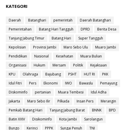
KATEGORI
Daerah
Batanghari
pemerintah
Daerah Batanghari
Pemerintahan
Batang Hari Tangguh
DPRD
Berita Desa
Tanjung Jabung Timur
Batang Hari
Super Tangguh
Kepolisian
Provinsi Jambi
Maro Sebo Ulu
Muaro Jambi
Pendidikan
Nasional
Kesehatan
Muara Bulian
Organisasi
Hukum
Mersam
Politik
Kejaksaan
KPU
Olahraga
Bajubang
PSHT
HUT RI
PKK
Idul Fitri
Pers
Ekonomi
IWO
Bawaslu
Pemayung
Diskominfo
pertanian
Muara Tembesi
Idul Adha
Jakarta
Maro Sebo Ilir
Pilkada
Insan Pers
Merangin
Pemkab Batang Hari
Tanjung Jabung Barat
BNNK
BPD
Batin XXIV
Disikominfo
Kota Jambi
Sarolangun
Bungo
Kerinci
PPPK
Sungai Penuh
TNI