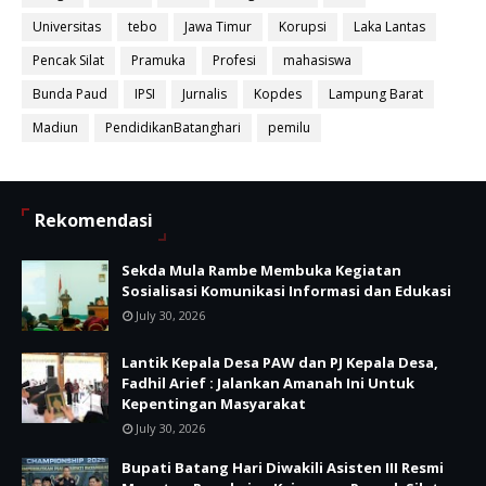
Universitas
tebo
Jawa Timur
Korupsi
Laka Lantas
Pencak Silat
Pramuka
Profesi
mahasiswa
Bunda Paud
IPSI
Jurnalis
Kopdes
Lampung Barat
Madiun
PendidikanBatanghari
pemilu
Rekomendasi
Sekda Mula Rambe Membuka Kegiatan
Sosialisasi Komunikasi Informasi dan Edukasi
July 30, 2026
Lantik Kepala Desa PAW dan PJ Kepala Desa,
Fadhil Arief : Jalankan Amanah Ini Untuk
Kepentingan Masyarakat
July 30, 2026
Bupati Batang Hari Diwakili Asisten III Resmi