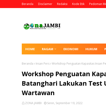
Beranda
Disclaimer
Redaksi
Kode Etik
Pedoman Me
HOME
RAGAM
EKONOMI
HUKUM
Beranda
Insan Pers
Workshop Penguatan Kapasitas Insan Pe
Workshop Penguatan Kapas
Batanghari Lakukan Test 
Wartawan
ZONA JAMBI
Senin, September 19, 2022