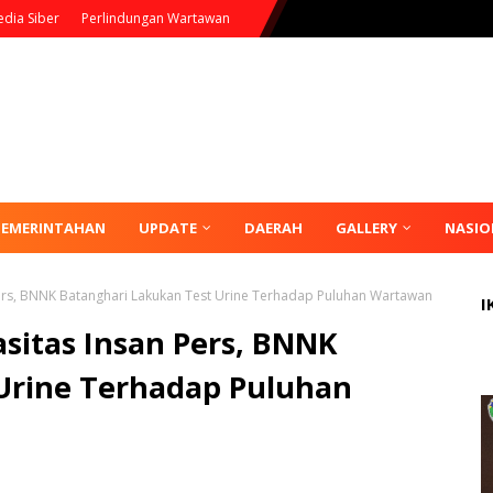
dia Siber
Perlindungan Wartawan
PEMERINTAHAN
UPDATE
DAERAH
GALLERY
NASIO
rs, BNNK Batanghari Lakukan Test Urine Terhadap Puluhan Wartawan
I
itas Insan Pers, BNNK
Urine Terhadap Puluhan