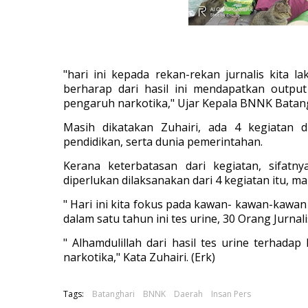
"hari ini kepada rekan-rekan jurnalis kita l
berharap dari hasil ini mendapatkan outpu
pengaruh narkotika," Ujar Kepala BNNK Batang
Masih dikatakan Zuhairi, ada 4 kegiatan d
pendidikan, serta dunia pemerintahan.
Kerana keterbatasan dari kegiatan, sifatn
diperlukan dilaksanakan dari 4 kegiatan itu, 
" Hari ini kita fokus pada kawan- kawan-kawan 
dalam satu tahun ini tes urine, 30 Orang Jurnalis
" Alhamdulillah dari hasil tes urine terhada
narkotika," Kata Zuhairi. (Erk)
Tags:
Batanghari
BNNK
Daerah
Insan Pers