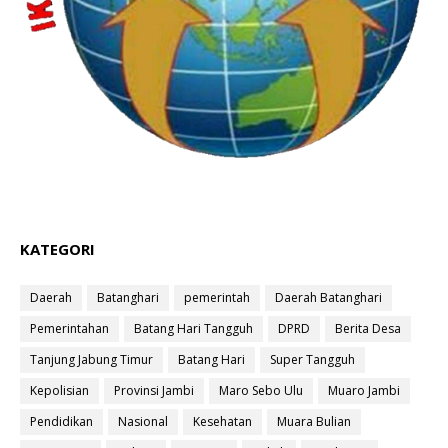
KATEGORI
Daerah
Batanghari
pemerintah
Daerah Batanghari
Pemerintahan
Batang Hari Tangguh
DPRD
Berita Desa
Tanjung Jabung Timur
Batang Hari
Super Tangguh
Kepolisian
Provinsi Jambi
Maro Sebo Ulu
Muaro Jambi
Pendidikan
Nasional
Kesehatan
Muara Bulian