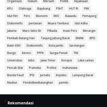
Organisasi
Hukum
Mersam
Politik
Kejaksaan
KPU
Olahraga
Bajubang
PSHT
HUT RI
PKK
Idul Fitri
Pers
Ekonomi
IWO
Bawaslu
Pemayung
Diskominfo
pertanian
Muara Tembesi
Idul Adha
Jakarta
Maro Sebo Ilir
Pilkada
Insan Pers
Merangin
Pemkab Batang Hari
Tanjung Jabung Barat
BNNK
BPD
Batin XXIV
Disikominfo
Kota Jambi
Sarolangun
Bungo
Kerinci
PPPK
Sungai Penuh
TNI
Universitas
tebo
Jawa Timur
Korupsi
Laka Lantas
Pencak Silat
Pramuka
Profesi
mahasiswa
Bunda Paud
IPSI
Jurnalis
Kopdes
Lampung Barat
Madiun
PendidikanBatanghari
pemilu
Rekomendasi