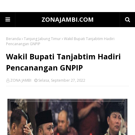
ZONAJAMBI.COM
Beranda
Tanjung Jabung Timur
Wakil Bupati Tanjabtim Hadiri
Pencanangan GNPIP
Wakil Bupati Tanjabtim Hadiri
Pencanangan GNPIP
ZONA JAMBI
Selasa, September 27, 2022