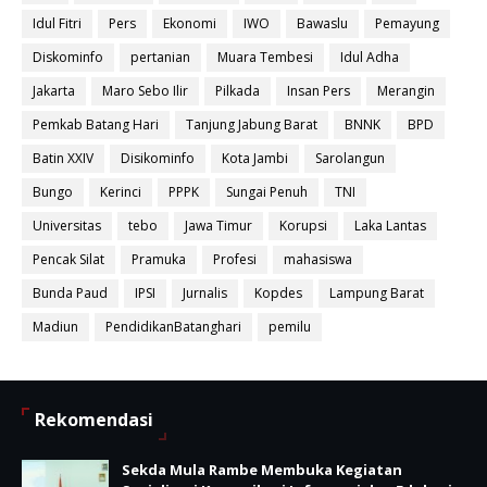
Idul Fitri
Pers
Ekonomi
IWO
Bawaslu
Pemayung
Diskominfo
pertanian
Muara Tembesi
Idul Adha
Jakarta
Maro Sebo Ilir
Pilkada
Insan Pers
Merangin
Pemkab Batang Hari
Tanjung Jabung Barat
BNNK
BPD
Batin XXIV
Disikominfo
Kota Jambi
Sarolangun
Bungo
Kerinci
PPPK
Sungai Penuh
TNI
Universitas
tebo
Jawa Timur
Korupsi
Laka Lantas
Pencak Silat
Pramuka
Profesi
mahasiswa
Bunda Paud
IPSI
Jurnalis
Kopdes
Lampung Barat
Madiun
PendidikanBatanghari
pemilu
Rekomendasi
Sekda Mula Rambe Membuka Kegiatan