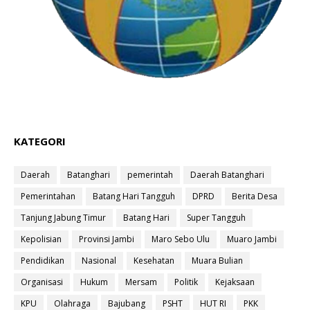
KATEGORI
Daerah
Batanghari
pemerintah
Daerah Batanghari
Pemerintahan
Batang Hari Tangguh
DPRD
Berita Desa
Tanjung Jabung Timur
Batang Hari
Super Tangguh
Kepolisian
Provinsi Jambi
Maro Sebo Ulu
Muaro Jambi
Pendidikan
Nasional
Kesehatan
Muara Bulian
Organisasi
Hukum
Mersam
Politik
Kejaksaan
KPU
Olahraga
Bajubang
PSHT
HUT RI
PKK