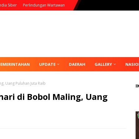
dia Siber
Perlindungan Wartawan
PEMERINTAHAN
UPDATE
DAERAH
GALLERY
NASIO
g, Uang Puluhan Juta Raib
I
ri di Bobol Maling, Uang