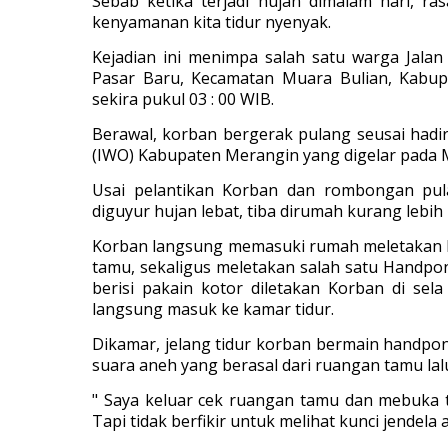
Sebab ketika terjadi hujan dimalam hari, r
kenyamanan kita tidur nyenyak.
Kejadian ini menimpa salah satu warga Jala
Pasar Baru, Kecamatan Muara Bulian, Kabupat
sekira pukul 03 : 00 WIB.
Berawal, korban bergerak pulang seusai hadi
(IWO) Kabupaten Merangin yang digelar pada M
Usai pelantikan Korban dan rombongan pula
diguyur hujan lebat, tiba dirumah kurang lebih 
Korban langsung memasuki rumah meletakan 
tamu, sekaligus meletakan salah satu Handpo
berisi pakain kotor diletakan Korban di sel
langsung masuk ke kamar tidur.
Dikamar, jelang tidur korban bermain handpon
suara aneh yang berasal dari ruangan tamu la
" Saya keluar cek ruangan tamu dan mebuka ta
Tapi tidak berfikir untuk melihat kunci jendela