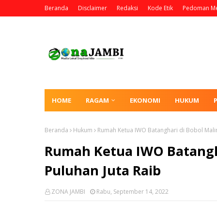
Beranda
Disclaimer
Redaksi
Kode Etik
Pedoman Me
HOME
RAGAM
EKONOMI
HUKUM
Beranda
Hukum
Rumah Ketua IWO Batanghari di Bobol Malin
Rumah Ketua IWO Batangha
Puluhan Juta Raib
ZONA JAMBI
Rabu, September 14, 2022