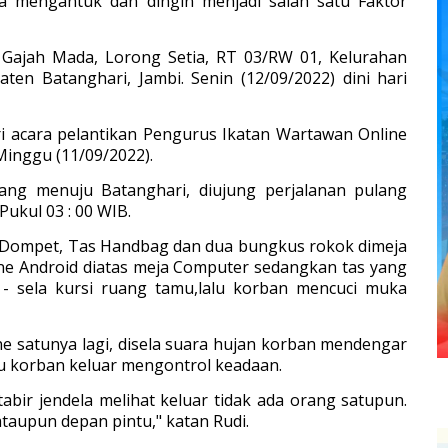
asa mengantuk dan dingin menjadi salah satu Faktor
n Gajah Mada, Lorong Setia, RT 03/RW 01, Kelurahan
en Batanghari, Jambi. Senin (12/09/2022) dini hari
ri acara pelantikan Pengurus Ikatan Wartawan Online
inggu (11/09/2022).
ng menuju Batanghari, diujung perjalanan pulang
Pukul 03 : 00 WIB.
Dompet, Tas Handbag dan dua bungkus rokok dimeja
ne Android diatas meja Computer sedangkan tas yang
a - sela kursi ruang tamu,lalu korban mencuci muka
e satunya lagi, disela suara hujan korban mendengar
lu korban keluar mengontrol keadaan.
bir jendela melihat keluar tidak ada orang satupun.
 ataupun depan pintu," katan Rudi.