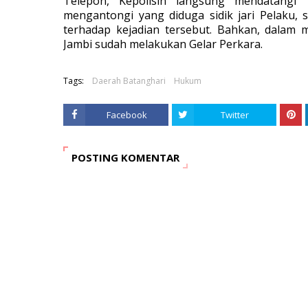
Telepon, Kepolisin langsung mendatangi T
mengantongi yang diduga sidik jari Pelaku, 
terhadap kejadian tersebut. Bahkan, dalam
Jambi sudah melakukan Gelar Perkara.
Tags:
Daerah Batanghari
Hukum
Facebook
Twitter
POSTING KOMENTAR