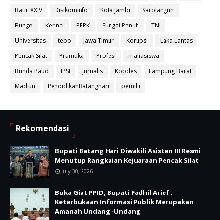
Batin XXIV
Disikominfo
Kota Jambi
Sarolangun
Bungo
Kerinci
PPPK
Sungai Penuh
TNI
Universitas
tebo
Jawa Timur
Korupsi
Laka Lantas
Pencak Silat
Pramuka
Profesi
mahasiswa
Bunda Paud
IPSI
Jurnalis
Kopdes
Lampung Barat
Madiun
PendidikanBatanghari
pemilu
Rekomendasi
Bupati Batang Hari Diwakili Asisten III Resmi
Menutup Rangkaian Kejuaraan Pencak Silat
July 30, 2026
Buka Giat PPID, Bupati Fadhil Arief :
Keterbukaan Informasi Publik Merupakan
Amanah Undang -Undang