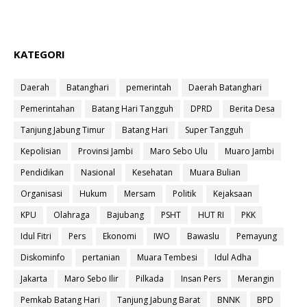
KATEGORI
Daerah
Batanghari
pemerintah
Daerah Batanghari
Pemerintahan
Batang Hari Tangguh
DPRD
Berita Desa
Tanjung Jabung Timur
Batang Hari
Super Tangguh
Kepolisian
Provinsi Jambi
Maro Sebo Ulu
Muaro Jambi
Pendidikan
Nasional
Kesehatan
Muara Bulian
Organisasi
Hukum
Mersam
Politik
Kejaksaan
KPU
Olahraga
Bajubang
PSHT
HUT RI
PKK
Idul Fitri
Pers
Ekonomi
IWO
Bawaslu
Pemayung
Diskominfo
pertanian
Muara Tembesi
Idul Adha
Jakarta
Maro Sebo Ilir
Pilkada
Insan Pers
Merangin
Pemkab Batang Hari
Tanjung Jabung Barat
BNNK
BPD