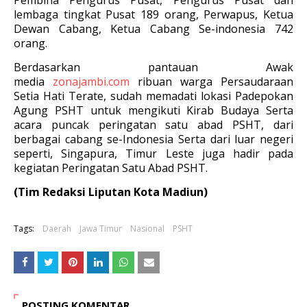
Pembina Pengurus Pusat, Pengurus Pusat dan
lembaga tingkat Pusat 189 orang, Perwapus, Ketua
Dewan Cabang, Ketua Cabang Se-indonesia 742
orang.
Berdasarkan pantauan Awak
media
zonajambi.com
ribuan warga Persaudaraan
Setia Hati Terate, sudah memadati lokasi Padepokan
Agung PSHT untuk mengikuti Kirab Budaya Serta
acara puncak peringatan satu abad PSHT, dari
berbagai cabang se-Indonesia Serta dari luar negeri
seperti, Singapura, Timur Leste juga hadir pada
kegiatan Peringatan Satu Abad PSHT.
(Tim Redaksi Liputan Kota Madiun)
Tags:
Daerah
Jawa Timur
Nasional
PSHT
POSTING KOMENTAR