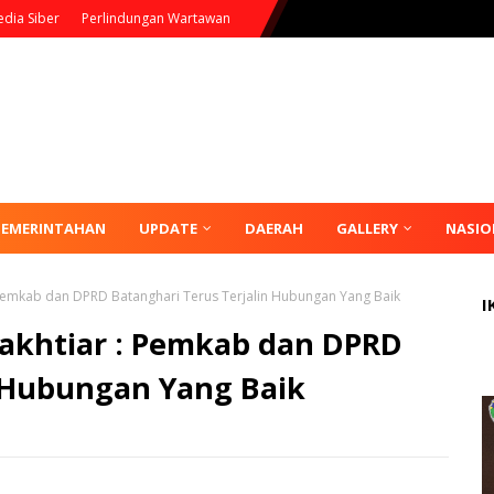
dia Siber
Perlindungan Wartawan
PEMERINTAHAN
UPDATE
DAERAH
GALLERY
NASIO
Pemkab dan DPRD Batanghari Terus Terjalin Hubungan Yang Baik
I
akhtiar : Pemkab dan DPRD
n Hubungan Yang Baik