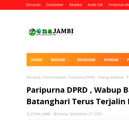
Beranda
Disclaimer
Redaksi
Kode Etik
Pedoman Me
HOME
RAGAM
EKONOMI
HUKUM
Beranda
Pemerintahan
Paripurna DPRD , Wabup Bakhtiar : 
Paripurna DPRD , Wabup B
Batanghari Terus Terjali
ZONA JAMBI
Selasa, September 27, 2022