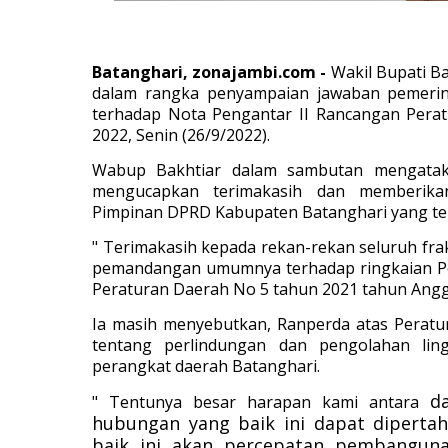
Batanghari, zonajambi.com -
Wakil Bupati Ba
dalam rangka penyampaian jawaban pemerin
terhadap Nota Pengantar II Rancangan Pera
2022,
Senin (26/9/2022).
Wabup Bakhtiar dalam sambutan mengatak
mengucapkan terimakasih dan memberikan
Pimpinan DPRD Kabupaten Batanghari yang tel
" Terimakasih kepada rekan-rekan seluruh fr
pemandangan umumnya terhadap ringkaian Pe
Peraturan Daerah No 5 tahun 2021 tahun Angga
Ia masih menyebutkan, Ranperda atas Perat
tentang perlindungan dan pengolahan li
perangkat daerah Batanghari.
d
" Tentunya besar harapan kami antara
hubungan yang baik ini dapat dipertaha
baik ini akan percepatan pembanguna