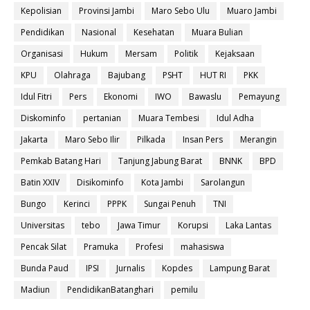
Kepolisian
Provinsi Jambi
Maro Sebo Ulu
Muaro Jambi
Pendidikan
Nasional
Kesehatan
Muara Bulian
Organisasi
Hukum
Mersam
Politik
Kejaksaan
KPU
Olahraga
Bajubang
PSHT
HUT RI
PKK
Idul Fitri
Pers
Ekonomi
IWO
Bawaslu
Pemayung
Diskominfo
pertanian
Muara Tembesi
Idul Adha
Jakarta
Maro Sebo Ilir
Pilkada
Insan Pers
Merangin
Pemkab Batang Hari
Tanjung Jabung Barat
BNNK
BPD
Batin XXIV
Disikominfo
Kota Jambi
Sarolangun
Bungo
Kerinci
PPPK
Sungai Penuh
TNI
Universitas
tebo
Jawa Timur
Korupsi
Laka Lantas
Pencak Silat
Pramuka
Profesi
mahasiswa
Bunda Paud
IPSI
Jurnalis
Kopdes
Lampung Barat
Madiun
PendidikanBatanghari
pemilu