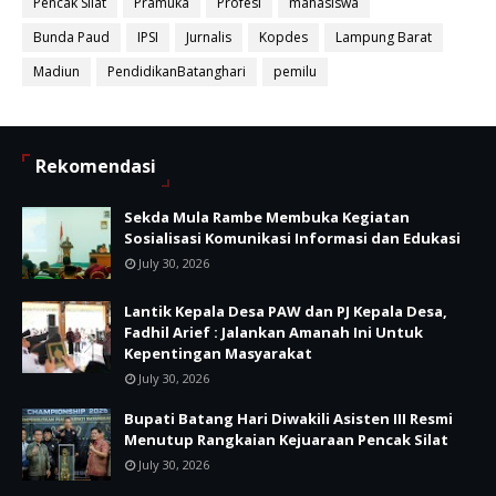
Pencak Silat
Pramuka
Profesi
mahasiswa
Bunda Paud
IPSI
Jurnalis
Kopdes
Lampung Barat
Madiun
PendidikanBatanghari
pemilu
Rekomendasi
Sekda Mula Rambe Membuka Kegiatan
Sosialisasi Komunikasi Informasi dan Edukasi
July 30, 2026
Lantik Kepala Desa PAW dan PJ Kepala Desa,
Fadhil Arief : Jalankan Amanah Ini Untuk
Kepentingan Masyarakat
July 30, 2026
Bupati Batang Hari Diwakili Asisten III Resmi
Menutup Rangkaian Kejuaraan Pencak Silat
July 30, 2026