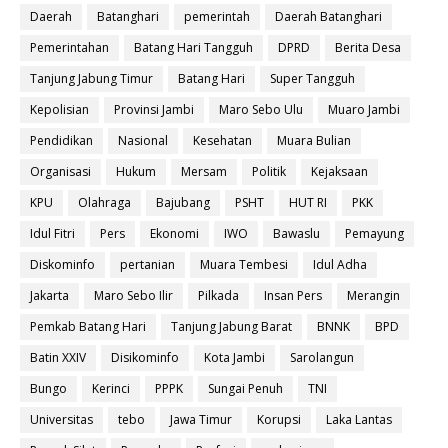
Daerah
Batanghari
pemerintah
Daerah Batanghari
Pemerintahan
Batang Hari Tangguh
DPRD
Berita Desa
Tanjung Jabung Timur
Batang Hari
Super Tangguh
Kepolisian
Provinsi Jambi
Maro Sebo Ulu
Muaro Jambi
Pendidikan
Nasional
Kesehatan
Muara Bulian
Organisasi
Hukum
Mersam
Politik
Kejaksaan
KPU
Olahraga
Bajubang
PSHT
HUT RI
PKK
Idul Fitri
Pers
Ekonomi
IWO
Bawaslu
Pemayung
Diskominfo
pertanian
Muara Tembesi
Idul Adha
Jakarta
Maro Sebo Ilir
Pilkada
Insan Pers
Merangin
Pemkab Batang Hari
Tanjung Jabung Barat
BNNK
BPD
Batin XXIV
Disikominfo
Kota Jambi
Sarolangun
Bungo
Kerinci
PPPK
Sungai Penuh
TNI
Universitas
tebo
Jawa Timur
Korupsi
Laka Lantas