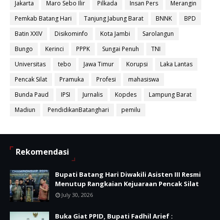
Jakarta
Maro Sebo Ilir
Pilkada
Insan Pers
Merangin
Pemkab Batang Hari
Tanjung Jabung Barat
BNNK
BPD
Batin XXIV
Disikominfo
Kota Jambi
Sarolangun
Bungo
Kerinci
PPPK
Sungai Penuh
TNI
Universitas
tebo
Jawa Timur
Korupsi
Laka Lantas
Pencak Silat
Pramuka
Profesi
mahasiswa
Bunda Paud
IPSI
Jurnalis
Kopdes
Lampung Barat
Madiun
PendidikanBatanghari
pemilu
Rekomendasi
Bupati Batang Hari Diwakili Asisten III Resmi
Menutup Rangkaian Kejuaraan Pencak Silat
July 30, 2026
Buka Giat PPID, Bupati Fadhil Arief :