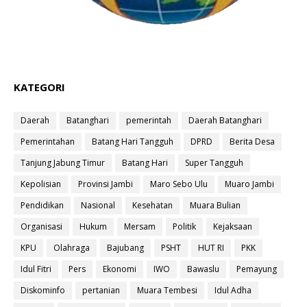
KATEGORI
Daerah
Batanghari
pemerintah
Daerah Batanghari
Pemerintahan
Batang Hari Tangguh
DPRD
Berita Desa
Tanjung Jabung Timur
Batang Hari
Super Tangguh
Kepolisian
Provinsi Jambi
Maro Sebo Ulu
Muaro Jambi
Pendidikan
Nasional
Kesehatan
Muara Bulian
Organisasi
Hukum
Mersam
Politik
Kejaksaan
KPU
Olahraga
Bajubang
PSHT
HUT RI
PKK
Idul Fitri
Pers
Ekonomi
IWO
Bawaslu
Pemayung
Diskominfo
pertanian
Muara Tembesi
Idul Adha