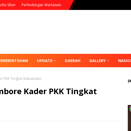
dia Siber
Perlindungan Wartawan
PEMERINTAHAN
UPDATE
DAERAH
GALLERY
NASIO
er PKK Tingkat Kabupaten
I
mbore Kader PKK Tingkat