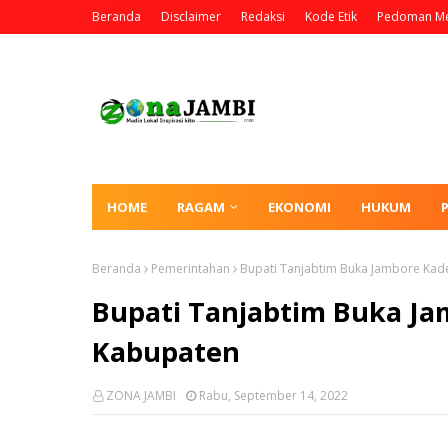
Beranda
Disclaimer
Redaksi
Kode Etik
Pedoman Me
HOME
RAGAM
EKONOMI
HUKUM
Beranda
Pemerintahan
Bupati Tanjabtim Buka Jambore Kad
Bupati Tanjabtim Buka Ja
Kabupaten
ZONA JAMBI
Rabu, September 14, 2022