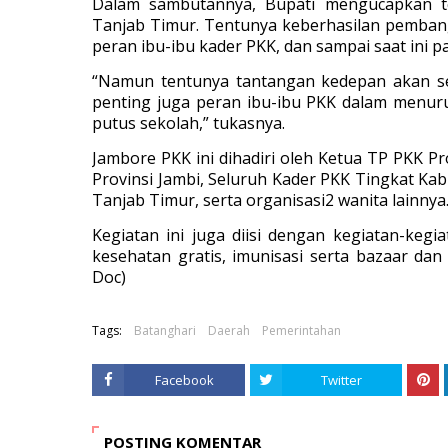
Dalam sambutannya, Bupati mengucapkan t
Tanjab Timur. Tentunya keberhasilan pembang
peran ibu-ibu kader PKK, dan sampai saat ini
“Namun tentunya tantangan kedepan akan sem
penting juga peran ibu-ibu PKK dalam menur
putus sekolah,” tukasnya.
Jambore PKK ini dihadiri oleh Ketua TP PKK Pr
Provinsi Jambi, Seluruh Kader PKK Tingkat K
Tanjab Timur, serta organisasi2 wanita lainnya
Kegiatan ini juga diisi dengan kegiatan-kegi
kesehatan gratis, imunisasi serta bazaar da
Doc)
Tags:
Batanghari
Daerah
Pemerintahan
Facebook
Twitter
POSTING KOMENTAR