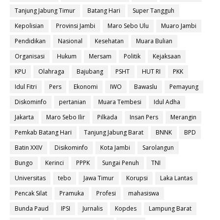
Tanjung Jabung Timur
Batang Hari
Super Tangguh
Kepolisian
Provinsi Jambi
Maro Sebo Ulu
Muaro Jambi
Pendidikan
Nasional
Kesehatan
Muara Bulian
Organisasi
Hukum
Mersam
Politik
Kejaksaan
KPU
Olahraga
Bajubang
PSHT
HUT RI
PKK
Idul Fitri
Pers
Ekonomi
IWO
Bawaslu
Pemayung
Diskominfo
pertanian
Muara Tembesi
Idul Adha
Jakarta
Maro Sebo Ilir
Pilkada
Insan Pers
Merangin
Pemkab Batang Hari
Tanjung Jabung Barat
BNNK
BPD
Batin XXIV
Disikominfo
Kota Jambi
Sarolangun
Bungo
Kerinci
PPPK
Sungai Penuh
TNI
Universitas
tebo
Jawa Timur
Korupsi
Laka Lantas
Pencak Silat
Pramuka
Profesi
mahasiswa
Bunda Paud
IPSI
Jurnalis
Kopdes
Lampung Barat