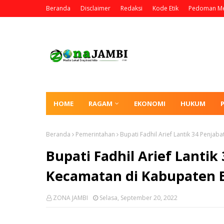
Beranda
Disclaimer
Redaksi
Kode Etik
Pedoman Me
HOME
RAGAM
EKONOMI
HUKUM
Beranda
Pemerintahan
Bupati Fadhil Arief Lantik 34 Penja
Bupati Fadhil Arief Lantik
Kecamatan di Kabupaten 
ZONA JAMBI
Selasa, September 20, 2022