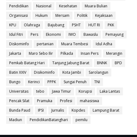
Pendidikan
Nasional
Kesehatan
Muara Bulian
Organisasi
Hukum
Mersam
Politik
Kejaksaan
KPU
Olahraga
Bajubang
PSHT
HUT RI
PKK
Idul Fitri
Pers
Ekonomi
IWO
Bawaslu
Pemayung
Diskominfo
pertanian
Muara Tembesi
Idul Adha
Jakarta
Maro Sebo Ilir
Pilkada
Insan Pers
Merangin
Pemkab Batang Hari
Tanjung Jabung Barat
BNNK
BPD
Batin XXIV
Disikominfo
Kota Jambi
Sarolangun
Bungo
Kerinci
PPPK
Sungai Penuh
TNI
Universitas
tebo
Jawa Timur
Korupsi
Laka Lantas
Pencak Silat
Pramuka
Profesi
mahasiswa
Bunda Paud
IPSI
Jurnalis
Kopdes
Lampung Barat
Madiun
PendidikanBatanghari
pemilu