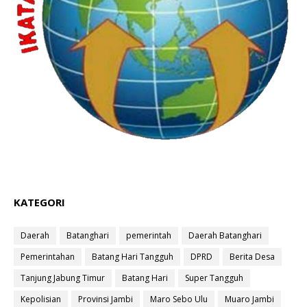
KATEGORI
Daerah
Batanghari
pemerintah
Daerah Batanghari
Pemerintahan
Batang Hari Tangguh
DPRD
Berita Desa
Tanjung Jabung Timur
Batang Hari
Super Tangguh
Kepolisian
Provinsi Jambi
Maro Sebo Ulu
Muaro Jambi