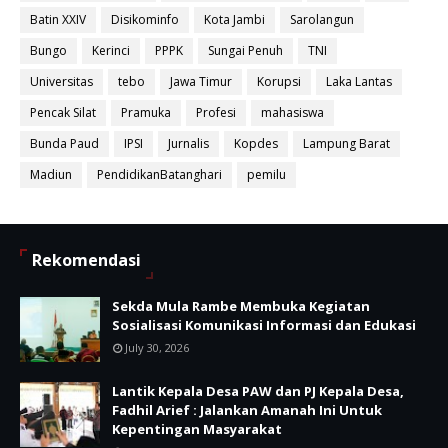
Batin XXIV
Disikominfo
Kota Jambi
Sarolangun
Bungo
Kerinci
PPPK
Sungai Penuh
TNI
Universitas
tebo
Jawa Timur
Korupsi
Laka Lantas
Pencak Silat
Pramuka
Profesi
mahasiswa
Bunda Paud
IPSI
Jurnalis
Kopdes
Lampung Barat
Madiun
PendidikanBatanghari
pemilu
Rekomendasi
Sekda Mula Rambe Membuka Kegiatan
Sosialisasi Komunikasi Informasi dan Edukasi
July 30, 2026
Lantik Kepala Desa PAW dan PJ Kepala Desa,
Fadhil Arief : Jalankan Amanah Ini Untuk
Kepentingan Masyarakat