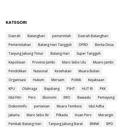
KATEGORI
Daerah
Batanghari
pemerintah
Daerah Batanghari
Pemerintahan
Batang Hari Tangguh
DPRD
Berita Desa
Tanjung Jabung Timur
Batang Hari
Super Tangguh
Kepolisian
Provinsi Jambi
Maro Sebo Ulu
Muaro Jambi
Pendidikan
Nasional
Kesehatan
Muara Bulian
Organisasi
Hukum
Mersam
Politik
Kejaksaan
KPU
Olahraga
Bajubang
PSHT
HUT RI
PKK
Idul Fitri
Pers
Ekonomi
IWO
Bawaslu
Pemayung
Diskominfo
pertanian
Muara Tembesi
Idul Adha
Jakarta
Maro Sebo Ilir
Pilkada
Insan Pers
Merangin
Pemkab Batang Hari
Tanjung Jabung Barat
BNNK
BPD