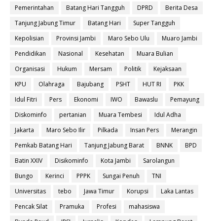
Pemerintahan
Batang Hari Tangguh
DPRD
Berita Desa
Tanjung Jabung Timur
Batang Hari
Super Tangguh
Kepolisian
Provinsi Jambi
Maro Sebo Ulu
Muaro Jambi
Pendidikan
Nasional
Kesehatan
Muara Bulian
Organisasi
Hukum
Mersam
Politik
Kejaksaan
KPU
Olahraga
Bajubang
PSHT
HUT RI
PKK
Idul Fitri
Pers
Ekonomi
IWO
Bawaslu
Pemayung
Diskominfo
pertanian
Muara Tembesi
Idul Adha
Jakarta
Maro Sebo Ilir
Pilkada
Insan Pers
Merangin
Pemkab Batang Hari
Tanjung Jabung Barat
BNNK
BPD
Batin XXIV
Disikominfo
Kota Jambi
Sarolangun
Bungo
Kerinci
PPPK
Sungai Penuh
TNI
Universitas
tebo
Jawa Timur
Korupsi
Laka Lantas
Pencak Silat
Pramuka
Profesi
mahasiswa