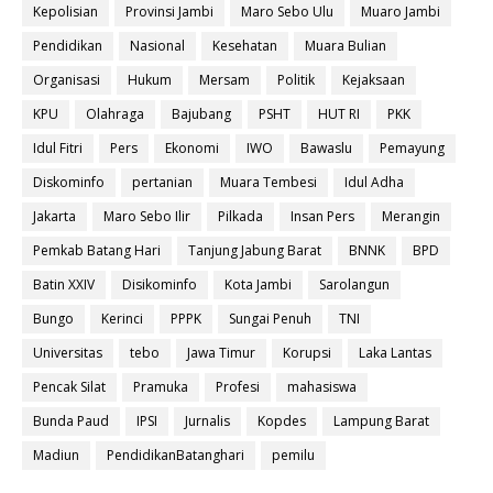
Kepolisian
Provinsi Jambi
Maro Sebo Ulu
Muaro Jambi
Pendidikan
Nasional
Kesehatan
Muara Bulian
Organisasi
Hukum
Mersam
Politik
Kejaksaan
KPU
Olahraga
Bajubang
PSHT
HUT RI
PKK
Idul Fitri
Pers
Ekonomi
IWO
Bawaslu
Pemayung
Diskominfo
pertanian
Muara Tembesi
Idul Adha
Jakarta
Maro Sebo Ilir
Pilkada
Insan Pers
Merangin
Pemkab Batang Hari
Tanjung Jabung Barat
BNNK
BPD
Batin XXIV
Disikominfo
Kota Jambi
Sarolangun
Bungo
Kerinci
PPPK
Sungai Penuh
TNI
Universitas
tebo
Jawa Timur
Korupsi
Laka Lantas
Pencak Silat
Pramuka
Profesi
mahasiswa
Bunda Paud
IPSI
Jurnalis
Kopdes
Lampung Barat
Madiun
PendidikanBatanghari
pemilu