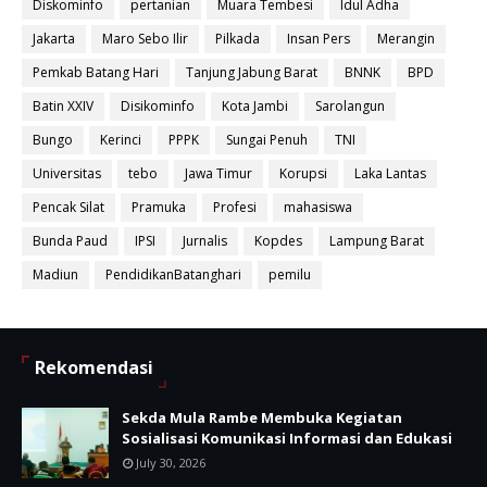
Diskominfo
pertanian
Muara Tembesi
Idul Adha
Jakarta
Maro Sebo Ilir
Pilkada
Insan Pers
Merangin
Pemkab Batang Hari
Tanjung Jabung Barat
BNNK
BPD
Batin XXIV
Disikominfo
Kota Jambi
Sarolangun
Bungo
Kerinci
PPPK
Sungai Penuh
TNI
Universitas
tebo
Jawa Timur
Korupsi
Laka Lantas
Pencak Silat
Pramuka
Profesi
mahasiswa
Bunda Paud
IPSI
Jurnalis
Kopdes
Lampung Barat
Madiun
PendidikanBatanghari
pemilu
Rekomendasi
Sekda Mula Rambe Membuka Kegiatan
Sosialisasi Komunikasi Informasi dan Edukasi
July 30, 2026