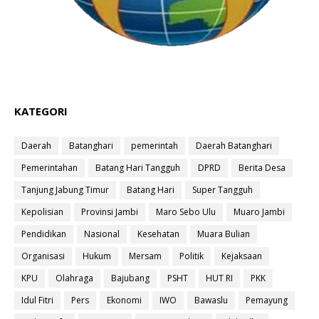
KATEGORI
Daerah
Batanghari
pemerintah
Daerah Batanghari
Pemerintahan
Batang Hari Tangguh
DPRD
Berita Desa
Tanjung Jabung Timur
Batang Hari
Super Tangguh
Kepolisian
Provinsi Jambi
Maro Sebo Ulu
Muaro Jambi
Pendidikan
Nasional
Kesehatan
Muara Bulian
Organisasi
Hukum
Mersam
Politik
Kejaksaan
KPU
Olahraga
Bajubang
PSHT
HUT RI
PKK
Idul Fitri
Pers
Ekonomi
IWO
Bawaslu
Pemayung