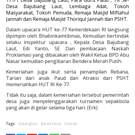
171/1 Desa Bajubang Laut, Para Guru Paud , TK Se-
Desa Bajubang Laut, Lembaga Adat, Tokoh
Masyarakat, Tokoh Pemuda, Remaja Masjid Miftahul
Jannah dan Remaja Masjid Thoriqul Jannah dan PSHT.
Dalam upacara HUT ke-77 Kemerdekaan RI langsung
dipimpin oleh Bhabinkamtibmas, Kemudian bertindak
selaku inspektur upacara , Kepala Desa Bajubang
Laut, Edi Yanto, SE Dan pembacaan Naskah
Proklamasi yang dibacakan oleh Wakil Ketua BPD Abu
Nasar kemudian pengibaran Bendera Merah Putih.
Kemeriahan juga ikut serta penampilan Rebana,
Tarian dari anak Paud dan Atraksi dari PSHT
memeriahkan HUT RI Ke-77.
Tidak itu saja, dalam kemeriahan tersebut pemerintah
desa juga menyelenggarakan turnamen sepakbola
yang akan di gelar selama tiga hari. (Erk)
Tags:
Batanghari
Berita Desa
Daerah