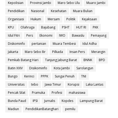
Kepolisian
Provinsi Jambi
Maro Sebo Ulu
Muaro Jambi
Pendidikan
Nasional
Kesehatan
Muara Bulian
Organisasi
Hukum
Mersam
Politik
Kejaksaan
KPU
Olahraga
Bajubang
PSHT
HUT RI
PKK
Idul Fitri
Pers
Ekonomi
IWO
Bawaslu
Pemayung
Diskominfo
pertanian
Muara Tembesi
Idul Adha
Jakarta
Maro Sebo Ilir
Pilkada
Insan Pers
Merangin
Pemkab Batang Hari
Tanjung Jabung Barat
BNNK
BPD
Batin XXIV
Disikominfo
Kota Jambi
Sarolangun
Bungo
Kerinci
PPPK
Sungai Penuh
TNI
Universitas
tebo
Jawa Timur
Korupsi
Laka Lantas
Pencak Silat
Pramuka
Profesi
mahasiswa
Bunda Paud
IPSI
Jurnalis
Kopdes
Lampung Barat
Madiun
PendidikanBatanghari
pemilu