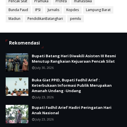
Pencak Silat
Pramuka
Profesi
mahasiswa
Bunda Paud
IPSI
Jurnalis
Kopdes
Lampung Barat
Madiun
PendidikanBatanghari
pemilu
Rekomendasi
Bupati Batang Hari Diwakili Asisten III Resmi
Menutup Rangkaian Kejuaraan Pencak Silat
July 30, 2026
Buka Giat PPID, Bupati Fadhil Arief :
Keterbukaan Informasi Publik Merupakan
Amanah Undang -Undang
July 23, 2026
Bupati Fadhil Arief Hadiri Peringatan Hari
Anak Nasional
July 23, 2026