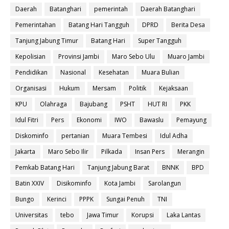
Daerah
Batanghari
pemerintah
Daerah Batanghari
Pemerintahan
Batang Hari Tangguh
DPRD
Berita Desa
Tanjung Jabung Timur
Batang Hari
Super Tangguh
Kepolisian
Provinsi Jambi
Maro Sebo Ulu
Muaro Jambi
Pendidikan
Nasional
Kesehatan
Muara Bulian
Organisasi
Hukum
Mersam
Politik
Kejaksaan
KPU
Olahraga
Bajubang
PSHT
HUT RI
PKK
Idul Fitri
Pers
Ekonomi
IWO
Bawaslu
Pemayung
Diskominfo
pertanian
Muara Tembesi
Idul Adha
Jakarta
Maro Sebo Ilir
Pilkada
Insan Pers
Merangin
Pemkab Batang Hari
Tanjung Jabung Barat
BNNK
BPD
Batin XXIV
Disikominfo
Kota Jambi
Sarolangun
Bungo
Kerinci
PPPK
Sungai Penuh
TNI
Universitas
tebo
Jawa Timur
Korupsi
Laka Lantas