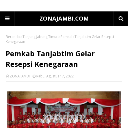
ZONAJAMBI.COM
Beranda
Tanjung Jabung Timur
Pemkab Tanjabtim Gelar Resepsi
Kenegaraan
Pemkab Tanjabtim Gelar
Resepsi Kenegaraan
ZONA JAMBI
Rabu, Agustus 17, 2022