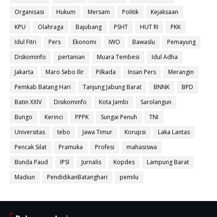
Organisasi
Hukum
Mersam
Politik
Kejaksaan
KPU
Olahraga
Bajubang
PSHT
HUT RI
PKK
Idul Fitri
Pers
Ekonomi
IWO
Bawaslu
Pemayung
Diskominfo
pertanian
Muara Tembesi
Idul Adha
Jakarta
Maro Sebo Ilir
Pilkada
Insan Pers
Merangin
Pemkab Batang Hari
Tanjung Jabung Barat
BNNK
BPD
Batin XXIV
Disikominfo
Kota Jambi
Sarolangun
Bungo
Kerinci
PPPK
Sungai Penuh
TNI
Universitas
tebo
Jawa Timur
Korupsi
Laka Lantas
Pencak Silat
Pramuka
Profesi
mahasiswa
Bunda Paud
IPSI
Jurnalis
Kopdes
Lampung Barat
Madiun
PendidikanBatanghari
pemilu