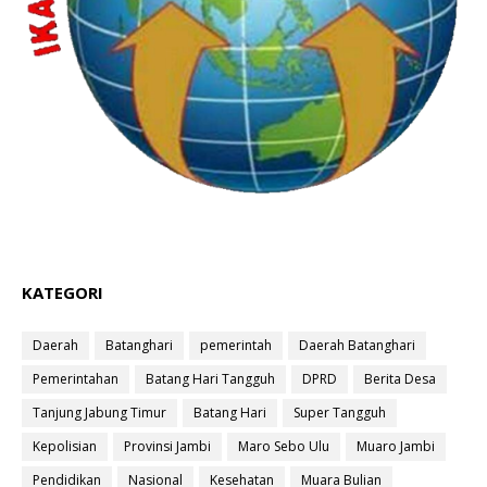
KATEGORI
Daerah
Batanghari
pemerintah
Daerah Batanghari
Pemerintahan
Batang Hari Tangguh
DPRD
Berita Desa
Tanjung Jabung Timur
Batang Hari
Super Tangguh
Kepolisian
Provinsi Jambi
Maro Sebo Ulu
Muaro Jambi
Pendidikan
Nasional
Kesehatan
Muara Bulian