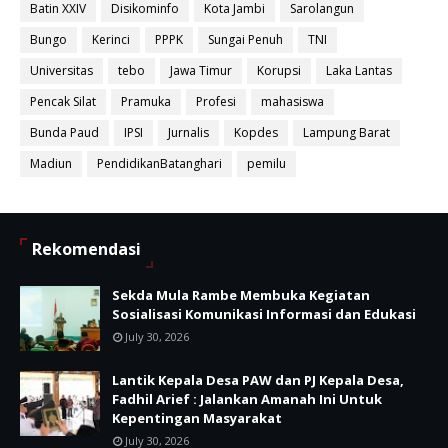
Batin XXIV
Disikominfo
Kota Jambi
Sarolangun
Bungo
Kerinci
PPPK
Sungai Penuh
TNI
Universitas
tebo
Jawa Timur
Korupsi
Laka Lantas
Pencak Silat
Pramuka
Profesi
mahasiswa
Bunda Paud
IPSI
Jurnalis
Kopdes
Lampung Barat
Madiun
PendidikanBatanghari
pemilu
Rekomendasi
Sekda Mula Rambe Membuka Kegiatan
Sosialisasi Komunikasi Informasi dan Edukasi
July 30, 2026
Lantik Kepala Desa PAW dan PJ Kepala Desa,
Fadhil Arief : Jalankan Amanah Ini Untuk
Kepentingan Masyarakat
July 30, 2026