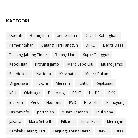
KATEGORI
Daerah
Batanghari
pemerintah
Daerah Batanghari
Pemerintahan
Batang Hari Tangguh
DPRD
Berita Desa
Tanjung Jabung Timur
Batang Hari
Super Tangguh
Kepolisian
Provinsi Jambi
Maro Sebo Ulu
Muaro Jambi
Pendidikan
Nasional
Kesehatan
Muara Bulian
Organisasi
Hukum
Mersam
Politik
Kejaksaan
KPU
Olahraga
Bajubang
PSHT
HUT RI
PKK
Idul Fitri
Pers
Ekonomi
IWO
Bawaslu
Pemayung
Diskominfo
pertanian
Muara Tembesi
Idul Adha
Jakarta
Maro Sebo Ilir
Pilkada
Insan Pers
Merangin
Pemkab Batang Hari
Tanjung Jabung Barat
BNNK
BPD