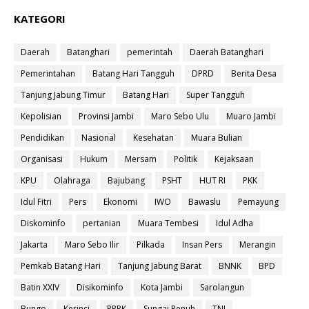
KATEGORI
Daerah
Batanghari
pemerintah
Daerah Batanghari
Pemerintahan
Batang Hari Tangguh
DPRD
Berita Desa
Tanjung Jabung Timur
Batang Hari
Super Tangguh
Kepolisian
Provinsi Jambi
Maro Sebo Ulu
Muaro Jambi
Pendidikan
Nasional
Kesehatan
Muara Bulian
Organisasi
Hukum
Mersam
Politik
Kejaksaan
KPU
Olahraga
Bajubang
PSHT
HUT RI
PKK
Idul Fitri
Pers
Ekonomi
IWO
Bawaslu
Pemayung
Diskominfo
pertanian
Muara Tembesi
Idul Adha
Jakarta
Maro Sebo Ilir
Pilkada
Insan Pers
Merangin
Pemkab Batang Hari
Tanjung Jabung Barat
BNNK
BPD
Batin XXIV
Disikominfo
Kota Jambi
Sarolangun
Bungo
Kerinci
PPPK
Sungai Penuh
TNI