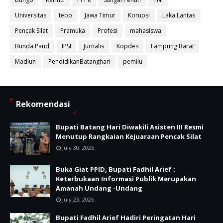
Universitas
tebo
Jawa Timur
Korupsi
Laka Lantas
Pencak Silat
Pramuka
Profesi
mahasiswa
Bunda Paud
IPSI
Jurnalis
Kopdes
Lampung Barat
Madiun
PendidikanBatanghari
pemilu
Rekomendasi
Bupati Batang Hari Diwakili Asisten III Resmi
Menutup Rangkaian Kejuaraan Pencak Silat
July 30, 2026
Buka Giat PPID, Bupati Fadhil Arief :
Keterbukaan Informasi Publik Merupakan
Amanah Undang -Undang
July 23, 2026
Bupati Fadhil Arief Hadiri Peringatan Hari