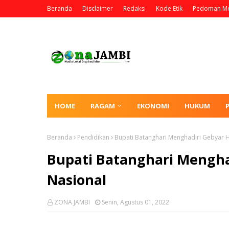
Beranda
Disclaimer
Redaksi
Kode Etik
Pedoman Me
HOME
RAGAM
EKONOMI
HUKUM
Beranda
Pendidikan
Bupati Batanghari Menghadiri Gebyar H
Bupati Batanghari Mengha
Nasional
ZONA JAMBI
Senin, Agustus 01, 2022