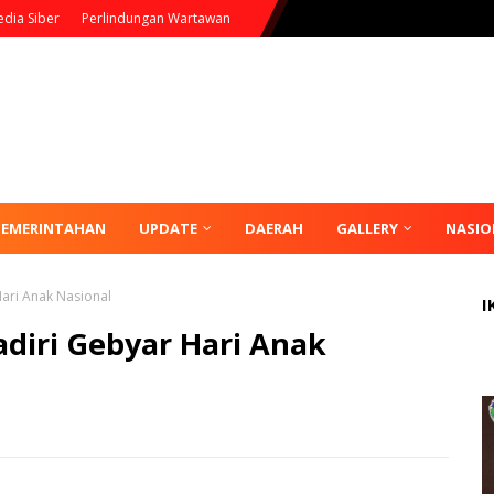
dia Siber
Perlindungan Wartawan
PEMERINTAHAN
UPDATE
DAERAH
GALLERY
NASIO
ari Anak Nasional
I
diri Gebyar Hari Anak