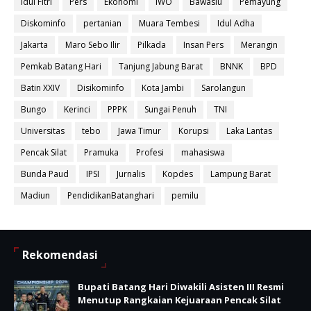
Idul Fitri
Pers
Ekonomi
IWO
Bawaslu
Pemayung
Diskominfo
pertanian
Muara Tembesi
Idul Adha
Jakarta
Maro Sebo Ilir
Pilkada
Insan Pers
Merangin
Pemkab Batang Hari
Tanjung Jabung Barat
BNNK
BPD
Batin XXIV
Disikominfo
Kota Jambi
Sarolangun
Bungo
Kerinci
PPPK
Sungai Penuh
TNI
Universitas
tebo
Jawa Timur
Korupsi
Laka Lantas
Pencak Silat
Pramuka
Profesi
mahasiswa
Bunda Paud
IPSI
Jurnalis
Kopdes
Lampung Barat
Madiun
PendidikanBatanghari
pemilu
Rekomendasi
Bupati Batang Hari Diwakili Asisten III Resmi
Menutup Rangkaian Kejuaraan Pencak Silat