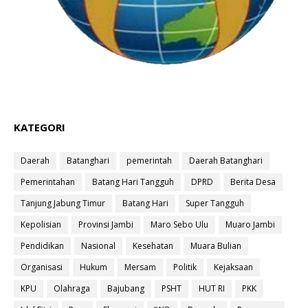
KATEGORI
Daerah
Batanghari
pemerintah
Daerah Batanghari
Pemerintahan
Batang Hari Tangguh
DPRD
Berita Desa
Tanjung Jabung Timur
Batang Hari
Super Tangguh
Kepolisian
Provinsi Jambi
Maro Sebo Ulu
Muaro Jambi
Pendidikan
Nasional
Kesehatan
Muara Bulian
Organisasi
Hukum
Mersam
Politik
Kejaksaan
KPU
Olahraga
Bajubang
PSHT
HUT RI
PKK