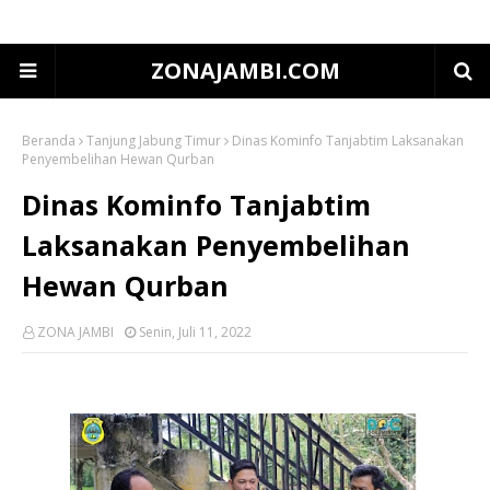
ZONAJAMBI.COM
Beranda
Tanjung Jabung Timur
Dinas Kominfo Tanjabtim Laksanakan
Penyembelihan Hewan Qurban
Dinas Kominfo Tanjabtim
Laksanakan Penyembelihan
Hewan Qurban
ZONA JAMBI
Senin, Juli 11, 2022