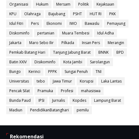
Organisasi
Hukum
Mersam
Politik
Kejaksaan
KPU
Olahraga
Bajubang
PSHT
HUT RI
PKK
Idul Fitri
Pers
Ekonomi
IWO
Bawaslu
Pemayung
Diskominfo
pertanian
Muara Tembesi
Idul Adha
Jakarta
Maro Sebo Ilir
Pilkada
Insan Pers
Merangin
Pemkab Batang Hari
Tanjung Jabung Barat
BNNK
BPD
Batin XXIV
Disikominfo
Kota Jambi
Sarolangun
Bungo
Kerinci
PPPK
Sungai Penuh
TNI
Universitas
tebo
Jawa Timur
Korupsi
Laka Lantas
Pencak Silat
Pramuka
Profesi
mahasiswa
Bunda Paud
IPSI
Jurnalis
Kopdes
Lampung Barat
Madiun
PendidikanBatanghari
pemilu
Rekomendasi