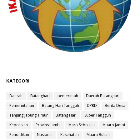
KATEGORI
Daerah
Batanghari
pemerintah
Daerah Batanghari
Pemerintahan
Batang Hari Tangguh
DPRD
Berita Desa
Tanjung Jabung Timur
Batang Hari
Super Tangguh
Kepolisian
Provinsi Jambi
Maro Sebo Ulu
Muaro Jambi
Pendidikan
Nasional
Kesehatan
Muara Bulian