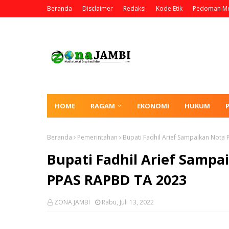
Beranda
Disclaimer
Redaksi
Kode Etik
Pedoman Me
HOME
RAGAM
EKONOMI
HUKUM
Beranda
Pemerintahan
Bupati Fadhil Arief Sampaikan Not
Bupati Fadhil Arief Samp
PPAS RAPBD TA 2023
ZONA JAMBI
Rabu, Juli 13, 2022