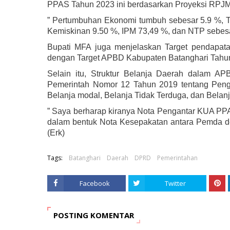
PPAS Tahun 2023 ini berdasarkan Proyeksi RPJ
” Pertumbuhan Ekonomi tumbuh sebesar 5.9 %, Ti
Kemiskinan 9.50 %, IPM 73,49 %, dan NTP sebesa
Bupati MFA juga menjelaskan Target pendapat
dengan Target APBD Kabupaten Batanghari Tahu
Selain itu, Struktur Belanja Daerah dalam A
Pemerintah Nomor 12 Tahun 2019 tentang Pengel
Belanja modal, Belanja Tidak Terduga, dan Belanj
” Saya berharap kiranya Nota Pengantar KUA PPA
dalam bentuk Nota Kesepakatan antara Pemda de
(Erk)
Tags:
Batanghari
Daerah
DPRD
Pemerintahan
Facebook
Twitter
POSTING KOMENTAR