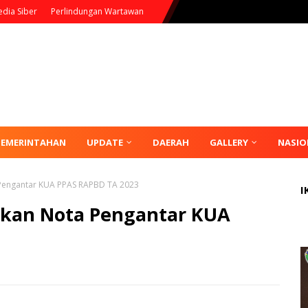
dia Siber
Perlindungan Wartawan
PEMERINTAHAN
UPDATE
DAERAH
GALLERY
NASIO
a Pengantar KUA PPAS RAPBD TA 2023
I
aikan Nota Pengantar KUA