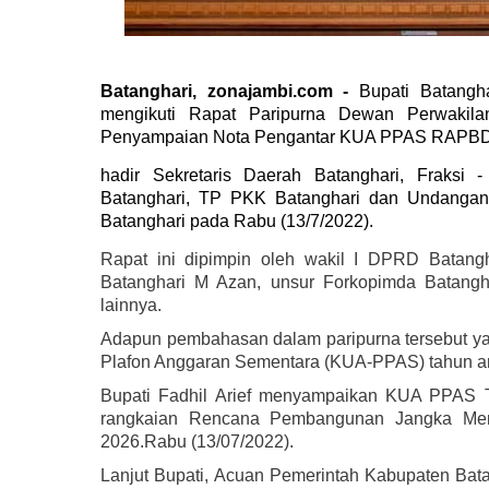
Batanghari, zonajambi.com -
Bupati Batangh
mengikuti Rapat Paripurna Dewan Perwakil
Penyampaian Nota Pengantar KUA PPAS RAPBD 
hadir Sekretaris Daerah Batanghari, Fraksi
Batanghari, TP PKK Batanghari dan Undanga
Batanghari pada Rabu (13/7/2022).
Rapat ini dipimpin oleh wakil I DPRD Batangh
Batanghari M Azan, unsur Forkopimda Batang
lainnya.
Adapun pembahasan dalam paripurna tersebut y
Plafon Anggaran Sementara (KUA-PPAS) tahun a
Bupati Fadhil Arief menyampaikan KUA PPAS 
rangkaian Rencana Pembangunan Jangka Men
2026.Rabu (13/07/2022).
Lanjut Bupati, Acuan Pemerintah Kabupaten Bat