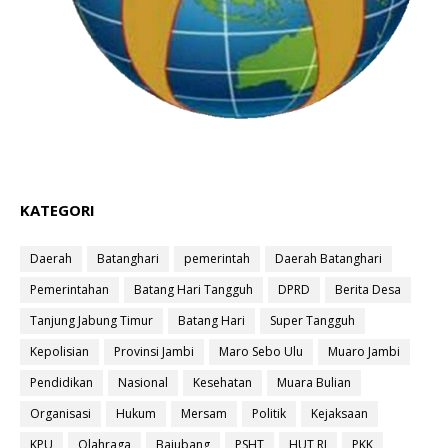
KATEGORI
Daerah
Batanghari
pemerintah
Daerah Batanghari
Pemerintahan
Batang Hari Tangguh
DPRD
Berita Desa
Tanjung Jabung Timur
Batang Hari
Super Tangguh
Kepolisian
Provinsi Jambi
Maro Sebo Ulu
Muaro Jambi
Pendidikan
Nasional
Kesehatan
Muara Bulian
Organisasi
Hukum
Mersam
Politik
Kejaksaan
KPU
Olahraga
Bajubang
PSHT
HUT RI
PKK