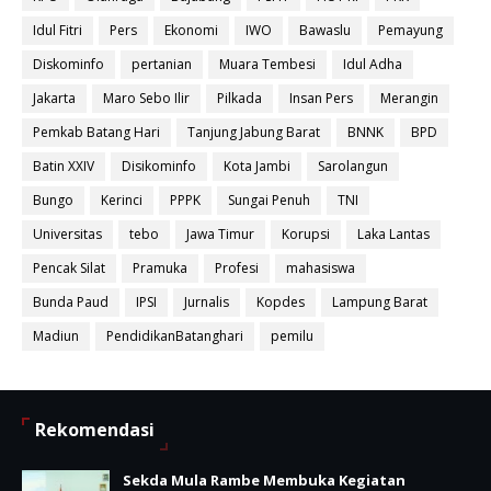
Idul Fitri
Pers
Ekonomi
IWO
Bawaslu
Pemayung
Diskominfo
pertanian
Muara Tembesi
Idul Adha
Jakarta
Maro Sebo Ilir
Pilkada
Insan Pers
Merangin
Pemkab Batang Hari
Tanjung Jabung Barat
BNNK
BPD
Batin XXIV
Disikominfo
Kota Jambi
Sarolangun
Bungo
Kerinci
PPPK
Sungai Penuh
TNI
Universitas
tebo
Jawa Timur
Korupsi
Laka Lantas
Pencak Silat
Pramuka
Profesi
mahasiswa
Bunda Paud
IPSI
Jurnalis
Kopdes
Lampung Barat
Madiun
PendidikanBatanghari
pemilu
Rekomendasi
Sekda Mula Rambe Membuka Kegiatan