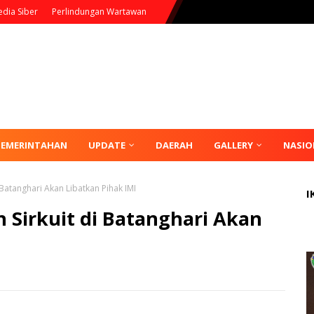
dia Siber
Perlindungan Wartawan
PEMERINTAHAN
UPDATE
DAERAH
GALLERY
NASIO
 Batanghari Akan Libatkan Pihak IMI
I
 Sirkuit di Batanghari Akan