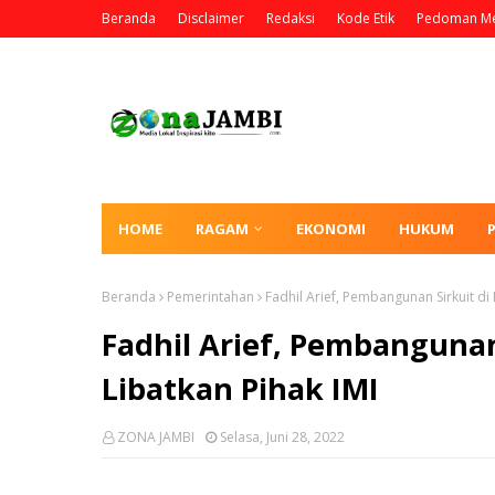
Beranda
Disclaimer
Redaksi
Kode Etik
Pedoman Me
HOME
RAGAM
EKONOMI
HUKUM
Beranda
Pemerintahan
Fadhil Arief, Pembangunan Sirkuit di
Fadhil Arief, Pembangunan
Libatkan Pihak IMI
ZONA JAMBI
Selasa, Juni 28, 2022