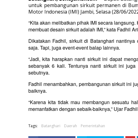
untuk pembangunan sirkuit permanen di Bum
Motor Indonesia (IMI) Jambi,
Selasa (28/06/2022
“Kita akan melibatkan pihak IMI secara langsung. 
membuat desain sirkuit adalah IMI,” kata Fadhil Ari
Dikatakan Fadhil, sirkuit di Batanghari nantiny
saja. Tapi, juga event-event balap lainnya.
“Jadi, kita harapkan nanti sirkuit ini dapat m
sebanyak 6 kali. Tentunya nanti sirkuit ini jug
sebutnya.
Fadhil menambahkan, pembangunan sirkuit ini ju
baiknya.
“Karena kita tidak mau membangun sesuatu hal
memanfatkan dengan sebaik-baiknya,” Ujar Fadhil A
Tags:
Batanghari
Daerah
Pemerintahan