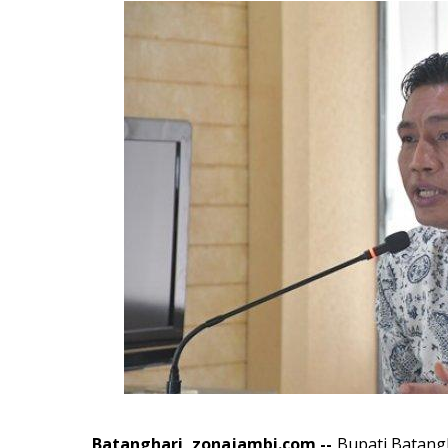
Batanghari, zonajambi.com --
Bupati Batang