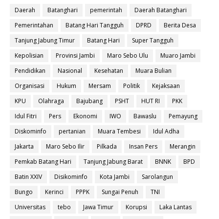
Daerah
Batanghari
pemerintah
Daerah Batanghari
Pemerintahan
Batang Hari Tangguh
DPRD
Berita Desa
Tanjung Jabung Timur
Batang Hari
Super Tangguh
Kepolisian
Provinsi Jambi
Maro Sebo Ulu
Muaro Jambi
Pendidikan
Nasional
Kesehatan
Muara Bulian
Organisasi
Hukum
Mersam
Politik
Kejaksaan
KPU
Olahraga
Bajubang
PSHT
HUT RI
PKK
Idul Fitri
Pers
Ekonomi
IWO
Bawaslu
Pemayung
Diskominfo
pertanian
Muara Tembesi
Idul Adha
Jakarta
Maro Sebo Ilir
Pilkada
Insan Pers
Merangin
Pemkab Batang Hari
Tanjung Jabung Barat
BNNK
BPD
Batin XXIV
Disikominfo
Kota Jambi
Sarolangun
Bungo
Kerinci
PPPK
Sungai Penuh
TNI
Universitas
tebo
Jawa Timur
Korupsi
Laka Lantas