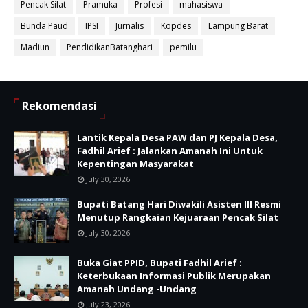
Pencak Silat
Pramuka
Profesi
mahasiswa
Bunda Paud
IPSI
Jurnalis
Kopdes
Lampung Barat
Madiun
PendidikanBatanghari
pemilu
Rekomendasi
Lantik Kepala Desa PAW dan PJ Kepala Desa,
Fadhil Arief : Jalankan Amanah Ini Untuk
Kepentingan Masyarakat
July 30, 2026
Bupati Batang Hari Diwakili Asisten III Resmi
Menutup Rangkaian Kejuaraan Pencak Silat
July 30, 2026
Buka Giat PPID, Bupati Fadhil Arief :
Keterbukaan Informasi Publik Merupakan
Amanah Undang -Undang
July 23, 2026