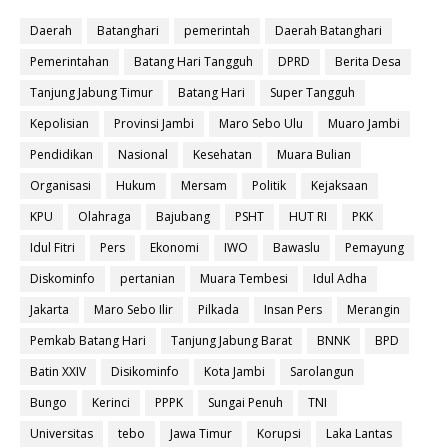
Daerah
Batanghari
pemerintah
Daerah Batanghari
Pemerintahan
Batang Hari Tangguh
DPRD
Berita Desa
Tanjung Jabung Timur
Batang Hari
Super Tangguh
Kepolisian
Provinsi Jambi
Maro Sebo Ulu
Muaro Jambi
Pendidikan
Nasional
Kesehatan
Muara Bulian
Organisasi
Hukum
Mersam
Politik
Kejaksaan
KPU
Olahraga
Bajubang
PSHT
HUT RI
PKK
Idul Fitri
Pers
Ekonomi
IWO
Bawaslu
Pemayung
Diskominfo
pertanian
Muara Tembesi
Idul Adha
Jakarta
Maro Sebo Ilir
Pilkada
Insan Pers
Merangin
Pemkab Batang Hari
Tanjung Jabung Barat
BNNK
BPD
Batin XXIV
Disikominfo
Kota Jambi
Sarolangun
Bungo
Kerinci
PPPK
Sungai Penuh
TNI
Universitas
tebo
Jawa Timur
Korupsi
Laka Lantas