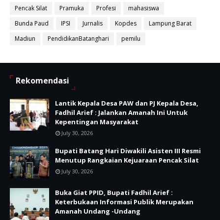
Pencak Silat
Pramuka
Profesi
mahasiswa
Bunda Paud
IPSI
Jurnalis
Kopdes
Lampung Barat
Madiun
PendidikanBatanghari
pemilu
Rekomendasi
Lantik Kepala Desa PAW dan PJ Kepala Desa,
Fadhil Arief : Jalankan Amanah Ini Untuk
Kepentingan Masyarakat
July 30, 2026
Bupati Batang Hari Diwakili Asisten III Resmi
Menutup Rangkaian Kejuaraan Pencak Silat
July 30, 2026
Buka Giat PPID, Bupati Fadhil Arief :
Keterbukaan Informasi Publik Merupakan
Amanah Undang -Undang