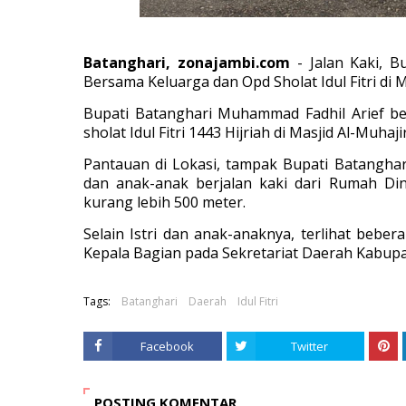
Batanghari, zonajambi.com
- Jalan Kaki, 
Bersama Keluarga dan Opd Sholat Idul Fitri di Ma
Bupati Batanghari Muhammad Fadhil Arief b
sholat Idul Fitri 1443 Hijriah di Masjid Al-Muha
Pantauan di Lokasi, tampak Bupati Batanghari
dan anak-anak berjalan kaki dari Rumah Din
kurang lebih 500 meter.
Selai
n Istri dan anak-anaknya, terlihat bebe
Kepala Bagian pada Sekretariat Daerah Kabupa
Tags:
Batanghari
Daerah
Idul Fitri
Facebook
Twitter
POSTING KOMENTAR