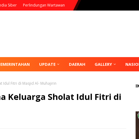
dia Siber
Perlindungan Wartawan
PEMERINTAHAN
UPDATE
DAERAH
GALLERY
NASIO
Idul Fitri di Masjid Al- Muhajirin
I
 Keluarga Sholat Idul Fitri di