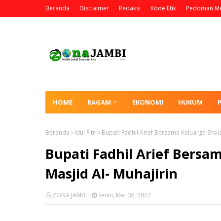
Beranda
Disclaimer
Redaksi
Kode Etik
Pedoman Me
HOME
RAGAM
EKONOMI
HUKUM
Beranda
Idul Fitri
Bupati Fadhil Arief Bersama Keluarga Sholat 
Bupati Fadhil Arief Bersama
Masjid Al- Muhajirin
ZONA JAMBI
Senin, Mei 02, 2022