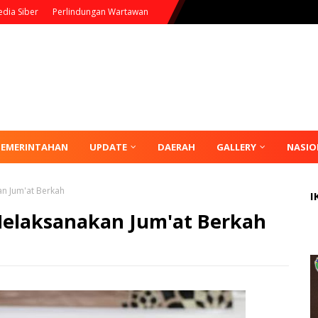
dia Siber
Perlindungan Wartawan
PEMERINTAHAN
UPDATE
DAERAH
GALLERY
NASIO
an Jum'at Berkah
I
 Melaksanakan Jum'at Berkah