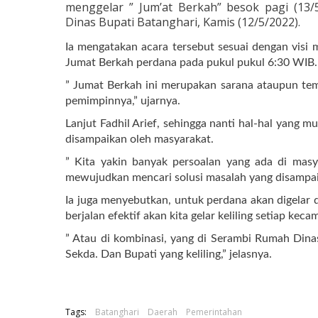
menggelar ” Jum’at Berkah” besok pagi (13
Dinas Bupati Batanghari,
Kamis (12/5/2022).
Ia mengatakan acara tersebut sesuai dengan visi m
Jumat Berkah perdana pada pukul pukul 6:30 WIB.
” Jumat Berkah ini merupakan sarana ataupun t
pemimpinnya,” ujarnya.
Lanjut Fadhil Arief, sehingga nanti hal-hal yang m
disampaikan oleh masyarakat.
” Kita yakin banyak persoalan yang ada di mas
mewujudkan mencari solusi masalah yang disampaik
Ia juga menyebutkan, untuk perdana akan digelar 
berjalan efektif akan kita gelar keliling setiap keca
” Atau di kombinasi, yang di Serambi Rumah Dina
Sekda. Dan Bupati yang keliling,” jelasnya.
Tags:
Batanghari
Daerah
Pemerintahan