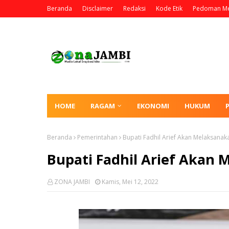
Beranda
Disclaimer
Redaksi
Kode Etik
Pedoman Me
HOME
RAGAM
EKONOMI
HUKUM
Beranda
Pemerintahan
Bupati Fadhil Arief Akan Melaksanak
Bupati Fadhil Arief Akan
ZONA JAMBI
Kamis, Mei 12, 2022