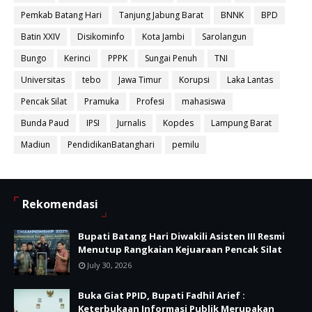
Pemkab Batang Hari
Tanjung Jabung Barat
BNNK
BPD
Batin XXIV
Disikominfo
Kota Jambi
Sarolangun
Bungo
Kerinci
PPPK
Sungai Penuh
TNI
Universitas
tebo
Jawa Timur
Korupsi
Laka Lantas
Pencak Silat
Pramuka
Profesi
mahasiswa
Bunda Paud
IPSI
Jurnalis
Kopdes
Lampung Barat
Madiun
PendidikanBatanghari
pemilu
Rekomendasi
Bupati Batang Hari Diwakili Asisten III Resmi
Menutup Rangkaian Kejuaraan Pencak Silat
July 30, 2026
Buka Giat PPID, Bupati Fadhil Arief :
Keterbukaan Informasi Publik Merupakan