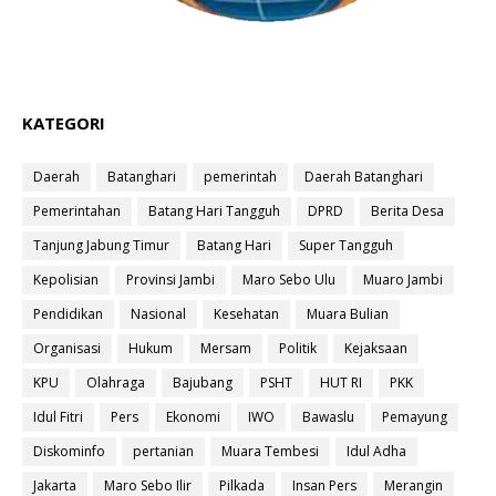
KATEGORI
Daerah
Batanghari
pemerintah
Daerah Batanghari
Pemerintahan
Batang Hari Tangguh
DPRD
Berita Desa
Tanjung Jabung Timur
Batang Hari
Super Tangguh
Kepolisian
Provinsi Jambi
Maro Sebo Ulu
Muaro Jambi
Pendidikan
Nasional
Kesehatan
Muara Bulian
Organisasi
Hukum
Mersam
Politik
Kejaksaan
KPU
Olahraga
Bajubang
PSHT
HUT RI
PKK
Idul Fitri
Pers
Ekonomi
IWO
Bawaslu
Pemayung
Diskominfo
pertanian
Muara Tembesi
Idul Adha
Jakarta
Maro Sebo Ilir
Pilkada
Insan Pers
Merangin