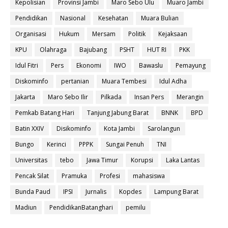
Kepolisian
Provinsi Jambi
Maro Sebo Ulu
Muaro Jambi
Pendidikan
Nasional
Kesehatan
Muara Bulian
Organisasi
Hukum
Mersam
Politik
Kejaksaan
KPU
Olahraga
Bajubang
PSHT
HUT RI
PKK
Idul Fitri
Pers
Ekonomi
IWO
Bawaslu
Pemayung
Diskominfo
pertanian
Muara Tembesi
Idul Adha
Jakarta
Maro Sebo Ilir
Pilkada
Insan Pers
Merangin
Pemkab Batang Hari
Tanjung Jabung Barat
BNNK
BPD
Batin XXIV
Disikominfo
Kota Jambi
Sarolangun
Bungo
Kerinci
PPPK
Sungai Penuh
TNI
Universitas
tebo
Jawa Timur
Korupsi
Laka Lantas
Pencak Silat
Pramuka
Profesi
mahasiswa
Bunda Paud
IPSI
Jurnalis
Kopdes
Lampung Barat
Madiun
PendidikanBatanghari
pemilu