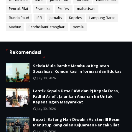
Pencak Silat
Pramuka
Profesi
mahasiswa
Bunda Paud
IPSI
Jurnalis
Kopdes
Lampung Barat
Madiun
PendidikanBatanghari
pemilu
Rekomendasi
Sekda Mula Rambe Membuka Kegiatan
Sosialisasi Komunikasi Informasi dan Edukasi
July 30, 2026
Lantik Kepala Desa PAW dan PJ Kepala Desa,
Fadhil Arief : Jalankan Amanah Ini Untuk
Kepentingan Masyarakat
July 30, 2026
Bupati Batang Hari Diwakili Asisten III Resmi
Menutup Rangkaian Kejuaraan Pencak Silat
July 30, 2026