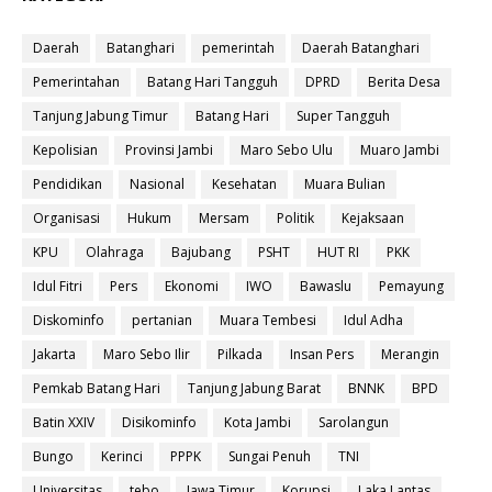
Daerah
Batanghari
pemerintah
Daerah Batanghari
Pemerintahan
Batang Hari Tangguh
DPRD
Berita Desa
Tanjung Jabung Timur
Batang Hari
Super Tangguh
Kepolisian
Provinsi Jambi
Maro Sebo Ulu
Muaro Jambi
Pendidikan
Nasional
Kesehatan
Muara Bulian
Organisasi
Hukum
Mersam
Politik
Kejaksaan
KPU
Olahraga
Bajubang
PSHT
HUT RI
PKK
Idul Fitri
Pers
Ekonomi
IWO
Bawaslu
Pemayung
Diskominfo
pertanian
Muara Tembesi
Idul Adha
Jakarta
Maro Sebo Ilir
Pilkada
Insan Pers
Merangin
Pemkab Batang Hari
Tanjung Jabung Barat
BNNK
BPD
Batin XXIV
Disikominfo
Kota Jambi
Sarolangun
Bungo
Kerinci
PPPK
Sungai Penuh
TNI
Universitas
tebo
Jawa Timur
Korupsi
Laka Lantas