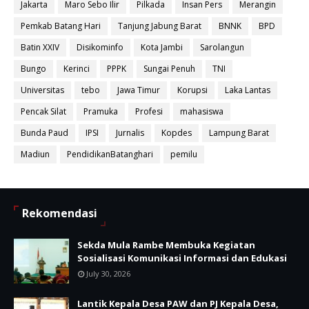
Jakarta
Maro Sebo Ilir
Pilkada
Insan Pers
Merangin
Pemkab Batang Hari
Tanjung Jabung Barat
BNNK
BPD
Batin XXIV
Disikominfo
Kota Jambi
Sarolangun
Bungo
Kerinci
PPPK
Sungai Penuh
TNI
Universitas
tebo
Jawa Timur
Korupsi
Laka Lantas
Pencak Silat
Pramuka
Profesi
mahasiswa
Bunda Paud
IPSI
Jurnalis
Kopdes
Lampung Barat
Madiun
PendidikanBatanghari
pemilu
Rekomendasi
Sekda Mula Rambe Membuka Kegiatan
Sosialisasi Komunikasi Informasi dan Edukasi
July 30, 2026
Lantik Kepala Desa PAW dan PJ Kepala Desa,