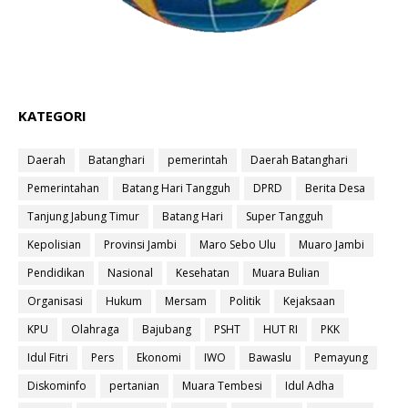
KATEGORI
Daerah
Batanghari
pemerintah
Daerah Batanghari
Pemerintahan
Batang Hari Tangguh
DPRD
Berita Desa
Tanjung Jabung Timur
Batang Hari
Super Tangguh
Kepolisian
Provinsi Jambi
Maro Sebo Ulu
Muaro Jambi
Pendidikan
Nasional
Kesehatan
Muara Bulian
Organisasi
Hukum
Mersam
Politik
Kejaksaan
KPU
Olahraga
Bajubang
PSHT
HUT RI
PKK
Idul Fitri
Pers
Ekonomi
IWO
Bawaslu
Pemayung
Diskominfo
pertanian
Muara Tembesi
Idul Adha