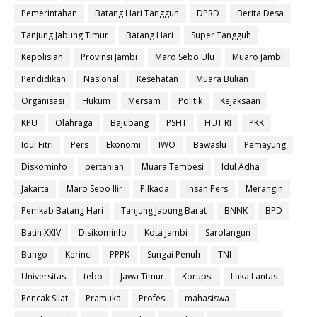
Pemerintahan
Batang Hari Tangguh
DPRD
Berita Desa
Tanjung Jabung Timur
Batang Hari
Super Tangguh
Kepolisian
Provinsi Jambi
Maro Sebo Ulu
Muaro Jambi
Pendidikan
Nasional
Kesehatan
Muara Bulian
Organisasi
Hukum
Mersam
Politik
Kejaksaan
KPU
Olahraga
Bajubang
PSHT
HUT RI
PKK
Idul Fitri
Pers
Ekonomi
IWO
Bawaslu
Pemayung
Diskominfo
pertanian
Muara Tembesi
Idul Adha
Jakarta
Maro Sebo Ilir
Pilkada
Insan Pers
Merangin
Pemkab Batang Hari
Tanjung Jabung Barat
BNNK
BPD
Batin XXIV
Disikominfo
Kota Jambi
Sarolangun
Bungo
Kerinci
PPPK
Sungai Penuh
TNI
Universitas
tebo
Jawa Timur
Korupsi
Laka Lantas
Pencak Silat
Pramuka
Profesi
mahasiswa