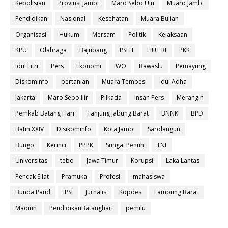
Kepolisian
Provinsi Jambi
Maro Sebo Ulu
Muaro Jambi
Pendidikan
Nasional
Kesehatan
Muara Bulian
Organisasi
Hukum
Mersam
Politik
Kejaksaan
KPU
Olahraga
Bajubang
PSHT
HUT RI
PKK
Idul Fitri
Pers
Ekonomi
IWO
Bawaslu
Pemayung
Diskominfo
pertanian
Muara Tembesi
Idul Adha
Jakarta
Maro Sebo Ilir
Pilkada
Insan Pers
Merangin
Pemkab Batang Hari
Tanjung Jabung Barat
BNNK
BPD
Batin XXIV
Disikominfo
Kota Jambi
Sarolangun
Bungo
Kerinci
PPPK
Sungai Penuh
TNI
Universitas
tebo
Jawa Timur
Korupsi
Laka Lantas
Pencak Silat
Pramuka
Profesi
mahasiswa
Bunda Paud
IPSI
Jurnalis
Kopdes
Lampung Barat
Madiun
PendidikanBatanghari
pemilu