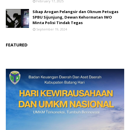
February 17, 2025
Sikap Arogan Pelangsir dan Oknum Petugas
SPBU Sijunjung, Dewan Kehormatan IWO
Minta Polisi Tindak Tegas
September 19, 2024
FEATURED