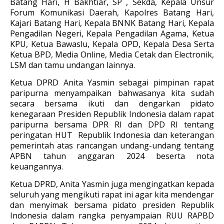
Batang Hari, H Bakhtiar, SP , Sekda, Kepala Unsur
Forum Komunikasi Daerah, Kapolres Batang Hari,
Kajari Batang Hari, Kepala BNNK Batang Hari, Kepala
Pengadilan Negeri, Kepala Pengadilan Agama, Ketua
KPU, Ketua Bawaslu, Kepala OPD, Kepala Desa Serta
Ketua BPD, Media Online, Media Cetak dan Electronik,
LSM dan tamu undangan lainnya.
Ketua DPRD Anita Yasmin sebagai pimpinan rapat
paripurna menyampaikan bahwasanya kita sudah
secara bersama ikuti dan dengarkan pidato
kenegaraan Presiden Republik Indonesia dalam rapat
paripurna bersama DPR RI dan DPD RI tentang
peringatan HUT Republik Indonesia dan keterangan
pemerintah atas rancangan undang-undang tentang
APBN tahun anggaran 2024 beserta nota
keuangannya.
Ketua DPRD, Anita Yasmin juga mengingatkan kepada
seluruh yang mengikuti rapat ini agar kita mendengar
dan menyimak bersama pidato presiden Republik
Indonesia dalam rangka penyampaian RUU RAPBD