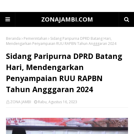
ZONAJAMBI.COM
Beranda
Pemerintahan
Sidang Paripurna DPRD Batang Hari,
Mendengarkan Penyampaian RUU RAPBN Tahun Angggaran 2024
Sidang Paripurna DPRD Batang
Hari, Mendengarkan
Penyampaian RUU RAPBN
Tahun Angggaran 2024
ZONA JAMBI
Rabu, Agustus 16, 2023