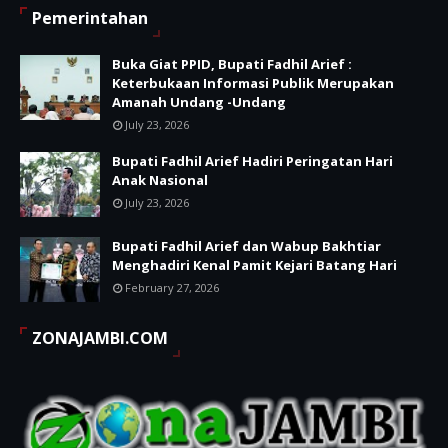
Pemerintahan
Buka Giat PPID, Bupati Fadhil Arief :
Keterbukaan Informasi Publik Merupakan
Amanah Undang -Undang
July 23, 2026
Bupati Fadhil Arief Hadiri Peringatan Hari
Anak Nasional
July 23, 2026
Bupati Fadhil Arief dan Wabup Bakhtiar
Menghadiri Kenal Pamit Kejari Batang Hari
February 27, 2026
ZONAJAMBI.COM