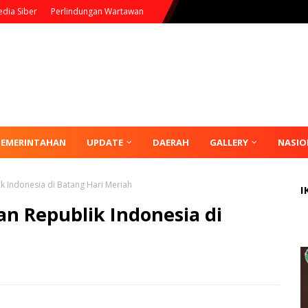
dia Siber
Perlindungan Wartawan
PEMERINTAHAN
UPDATE
DAERAH
GALLERY
NASIO
 Indonesia di Batang Hari Meriah
I
 Republik Indonesia di