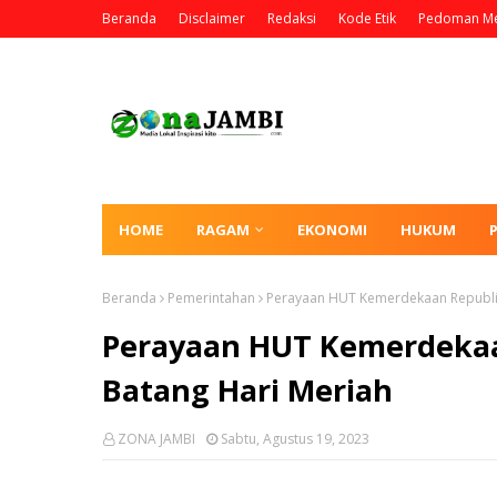
Beranda
Disclaimer
Redaksi
Kode Etik
Pedoman Me
HOME
RAGAM
EKONOMI
HUKUM
Beranda
Pemerintahan
Perayaan HUT Kemerdekaan Republik
Perayaan HUT Kemerdekaan
Batang Hari Meriah
ZONA JAMBI
Sabtu, Agustus 19, 2023