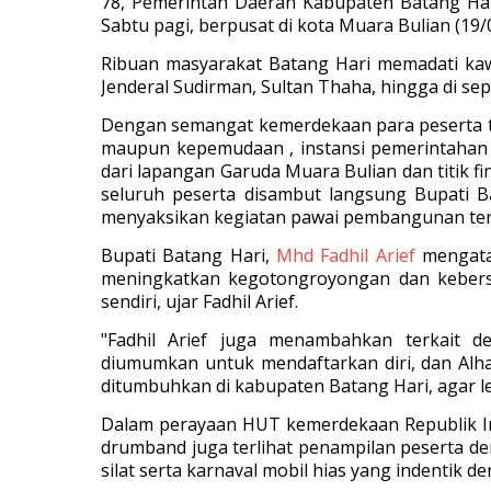
78, Pemerintah Daerah Kabupaten Batang Ha
Sabtu pagi, berpusat di kota Muara Bulian (19/
Ribuan masyarakat Batang Hari memadati kaw
Jenderal Sudirman, Sultan Thaha, hingga di sepa
Dengan semangat kemerdekaan para peserta te
maupun kepemudaan , instansi pemerintahan 
dari lapangan Garuda Muara Bulian dan titik f
seluruh peserta disambut langsung Bupati B
menyaksikan kegiatan pawai pembangunan ter
Bupati Batang Hari,
Mhd Fadhil Arief
mengata
meningkatkan kegotongroyongan dan kebers
sendiri, ujar Fadhil Arief.
"Fadhil Arief juga menambahkan terkait 
diumumkan untuk mendaftarkan diri, dan Alha
ditumbuhkan di kabupaten Batang Hari, agar leb
Dalam perayaan HUT kemerdekaan Republik Indo
drumband juga terlihat penampilan peserta de
silat serta karnaval mobil hias yang indentik de