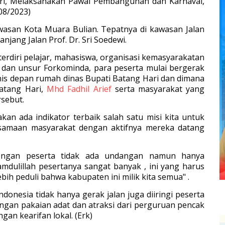
ri, Melaksanakan Pawai Pembangunan dan Karnaval,
08/2023)
asan Kota Muara Bulian. Tepatnya di kawasan Jalan
njang Jalan Prof. Dr. Sri Soedewi.
rdiri pelajar, mahasiswa, organisasi kemasyarakatan
dan unsur Forkominda, para peserta mulai bergerak
inis depan rumah dinas Bupati Batang Hari dan dimana
atang Hari,
Mhd Fadhil Arief
serta masyarakat yang
sebut.
kan ada indikator terbaik salah satu misi kita untuk
amaan masyarakat dengan aktifnya mereka datang
dengan peserta tidak ada undangan namun hanya
mdulillah pesertanya sangat banyak , ini yang harus
ih peduli bahwa kabupaten ini milik kita semua" .
nesia tidak hanya gerak jalan juga diiringi peserta
ngan pakaian adat dan atraksi dari perguruan pencak
ngan kearifan lokal. (Erk)