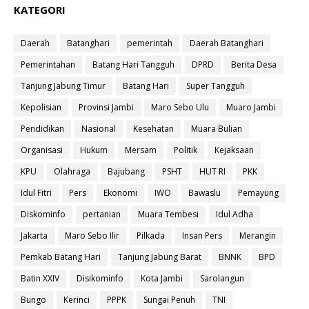
KATEGORI
Daerah
Batanghari
pemerintah
Daerah Batanghari
Pemerintahan
Batang Hari Tangguh
DPRD
Berita Desa
Tanjung Jabung Timur
Batang Hari
Super Tangguh
Kepolisian
Provinsi Jambi
Maro Sebo Ulu
Muaro Jambi
Pendidikan
Nasional
Kesehatan
Muara Bulian
Organisasi
Hukum
Mersam
Politik
Kejaksaan
KPU
Olahraga
Bajubang
PSHT
HUT RI
PKK
Idul Fitri
Pers
Ekonomi
IWO
Bawaslu
Pemayung
Diskominfo
pertanian
Muara Tembesi
Idul Adha
Jakarta
Maro Sebo Ilir
Pilkada
Insan Pers
Merangin
Pemkab Batang Hari
Tanjung Jabung Barat
BNNK
BPD
Batin XXIV
Disikominfo
Kota Jambi
Sarolangun
Bungo
Kerinci
PPPK
Sungai Penuh
TNI