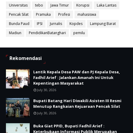
Universitas
tebo
Jawa Timur
Korupsi
Laka Lantas
Pencak Silat
Pramuka
Profesi
mahasiswa
Bunda Paud
IPSI
Jurnalis
Kopdes
Lampung Barat
Madiun
PendidikanBatanghari
pemilu
Rekomendasi
Lantik Kepala Desa PAW dan PJ Kepala Desa,
Fadhil Arief : Jalankan Amanah Ini Untuk
Kepentingan Masyarakat
July 30, 2026
Bupati Batang Hari Diwakili Asisten III Resmi
Menutup Rangkaian Kejuaraan Pencak Silat
July 30, 2026
Buka Giat PPID, Bupati Fadhil Arief :
Keterbukaan Informasi Publik Merupakan