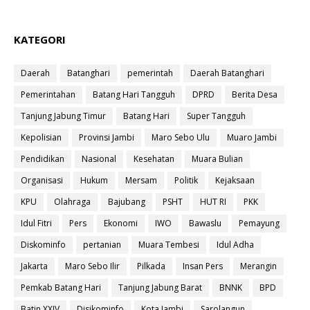
KATEGORI
Daerah
Batanghari
pemerintah
Daerah Batanghari
Pemerintahan
Batang Hari Tangguh
DPRD
Berita Desa
Tanjung Jabung Timur
Batang Hari
Super Tangguh
Kepolisian
Provinsi Jambi
Maro Sebo Ulu
Muaro Jambi
Pendidikan
Nasional
Kesehatan
Muara Bulian
Organisasi
Hukum
Mersam
Politik
Kejaksaan
KPU
Olahraga
Bajubang
PSHT
HUT RI
PKK
Idul Fitri
Pers
Ekonomi
IWO
Bawaslu
Pemayung
Diskominfo
pertanian
Muara Tembesi
Idul Adha
Jakarta
Maro Sebo Ilir
Pilkada
Insan Pers
Merangin
Pemkab Batang Hari
Tanjung Jabung Barat
BNNK
BPD
Batin XXIV
Disikominfo
Kota Jambi
Sarolangun