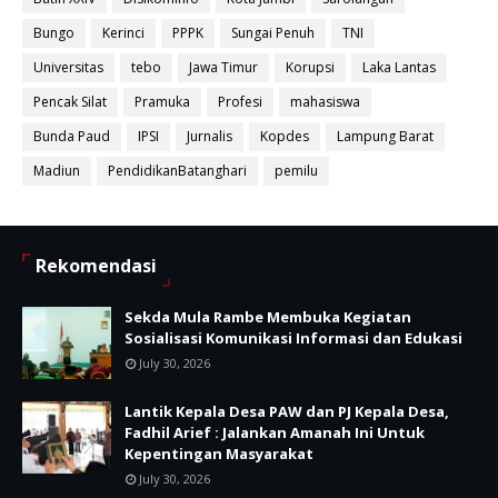
Bungo
Kerinci
PPPK
Sungai Penuh
TNI
Universitas
tebo
Jawa Timur
Korupsi
Laka Lantas
Pencak Silat
Pramuka
Profesi
mahasiswa
Bunda Paud
IPSI
Jurnalis
Kopdes
Lampung Barat
Madiun
PendidikanBatanghari
pemilu
Rekomendasi
Sekda Mula Rambe Membuka Kegiatan
Sosialisasi Komunikasi Informasi dan Edukasi
July 30, 2026
Lantik Kepala Desa PAW dan PJ Kepala Desa,
Fadhil Arief : Jalankan Amanah Ini Untuk
Kepentingan Masyarakat
July 30, 2026