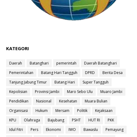
KATEGORI
Daerah
Batanghari
pemerintah
Daerah Batanghari
Pemerintahan
Batang Hari Tangguh
DPRD
Berita Desa
Tanjung Jabung Timur
Batang Hari
Super Tangguh
Kepolisian
Provinsi Jambi
Maro Sebo Ulu
Muaro Jambi
Pendidikan
Nasional
Kesehatan
Muara Bulian
Organisasi
Hukum
Mersam
Politik
Kejaksaan
KPU
Olahraga
Bajubang
PSHT
HUT RI
PKK
Idul Fitri
Pers
Ekonomi
IWO
Bawaslu
Pemayung