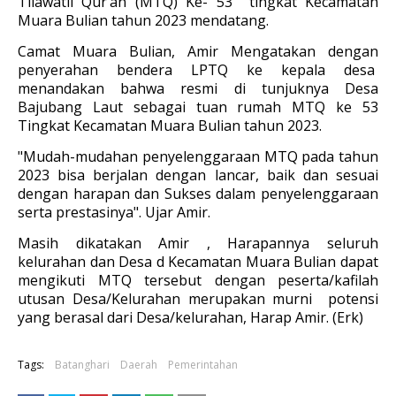
Tilawatil Qur’an (MTQ) Ke- 53 tingkat Kecamatan
Muara Bulian
tahun 2023 mendatang.
Camat Muara Bulian, Amir Mengatakan dengan
penyerahan bendera LPTQ ke kepala desa
menandakan bahwa resmi di tunjuknya Desa
Bajubang Laut sebagai tuan rumah MTQ ke 53
Tingkat Kecamatan Muara Bulian tahun 2023.
"Mudah-mudahan penyelenggaraan MTQ pada tahun
2023 bisa berjalan dengan lancar, baik dan sesuai
dengan harapan dan Sukses dalam penyelenggaraan
serta prestasinya". Ujar Amir.
Masih dikatakan Amir ,
Harapannya seluruh
kelurahan dan Desa d Kecamatan Muara Bulian dapat
mengikuti MTQ tersebut dengan peserta/kafilah
utusan Desa/Kelurahan merupakan murni potensi
yang berasal dari Desa/kelurahan, Harap Amir. (Erk)
Tags:
Batanghari
Daerah
Pemerintahan