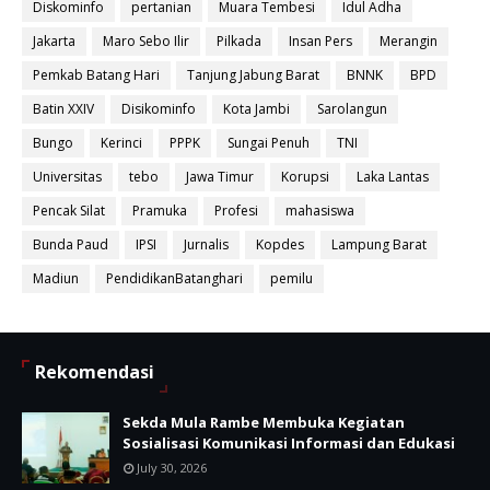
Diskominfo
pertanian
Muara Tembesi
Idul Adha
Jakarta
Maro Sebo Ilir
Pilkada
Insan Pers
Merangin
Pemkab Batang Hari
Tanjung Jabung Barat
BNNK
BPD
Batin XXIV
Disikominfo
Kota Jambi
Sarolangun
Bungo
Kerinci
PPPK
Sungai Penuh
TNI
Universitas
tebo
Jawa Timur
Korupsi
Laka Lantas
Pencak Silat
Pramuka
Profesi
mahasiswa
Bunda Paud
IPSI
Jurnalis
Kopdes
Lampung Barat
Madiun
PendidikanBatanghari
pemilu
Rekomendasi
Sekda Mula Rambe Membuka Kegiatan
Sosialisasi Komunikasi Informasi dan Edukasi
July 30, 2026