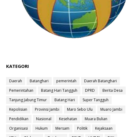
KATEGORI
Daerah
Batanghari
pemerintah
Daerah Batanghari
Pemerintahan
Batang Hari Tangguh
DPRD
Berita Desa
Tanjung Jabung Timur
Batang Hari
Super Tangguh
Kepolisian
Provinsi Jambi
Maro Sebo Ulu
Muaro Jambi
Pendidikan
Nasional
Kesehatan
Muara Bulian
Organisasi
Hukum
Mersam
Politik
Kejaksaan