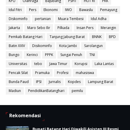
KPU
Olahraga
Bajubang
PSHT
HUT RI
PKK
Idul Fitri
Pers
Ekonomi
IWO
Bawaslu
Pemayung
Diskominfo
pertanian
Muara Tembesi
Idul Adha
Jakarta
Maro Sebo Ilir
Pilkada
Insan Pers
Merangin
Pemkab Batang Hari
Tanjung Jabung Barat
BNNK
BPD
Batin XXIV
Disikominfo
Kota Jambi
Sarolangun
Bungo
Kerinci
PPPK
Sungai Penuh
TNI
Universitas
tebo
Jawa Timur
Korupsi
Laka Lantas
Pencak Silat
Pramuka
Profesi
mahasiswa
Bunda Paud
IPSI
Jurnalis
Kopdes
Lampung Barat
Madiun
PendidikanBatanghari
pemilu
Rekomendasi
Bupati Batang Hari Diwakili Asisten III Resmi